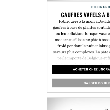
STOCK UN
GAUFRES VAFELS À 
Fabriquées à la main à Boulde
gaufres à base de plantes sont id
ou les collations lorsque vous e
moderne utilise une pâte à base
froid pendant la nuit et laisse
saveurs plus complexes. La pâte 
perlé importé de Belgique et 
gaufrier liégeois. Disponible en 
ACHETER CHEZ UNCRA
gluten. Vendu pa
GARDER POUR P