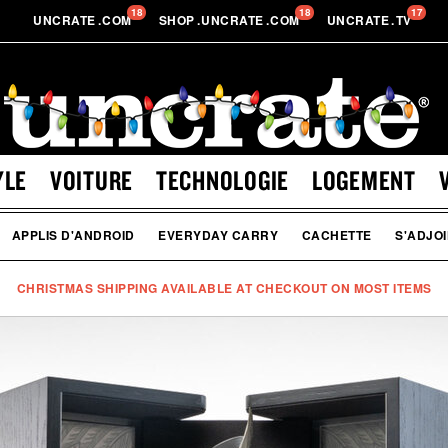
18
18
17
UNCRATE
.
COM
SHOP
.
UNCRATE
.
COM
UNCRATE
.
TV
YLE
VOITURE
TECHNOLOGIE
LOGEMENT
APPLIS D'ANDROID
EVERYDAY CARRY
CACHETTE
S'ADJO
CHRISTMAS SHIPPING AVAILABLE AT CHECKOUT ON MOST ITEMS