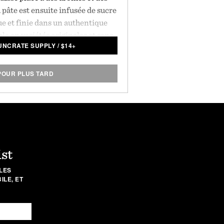
pâte est ensuite infusée de sucre
e et finie dans un authentique
ble en variétés originales et sans
UNCRATE SUPPLY
/
$
14+
ndu par lot de 6.
POUR PLUS TARD
ist
LES
LE, ET