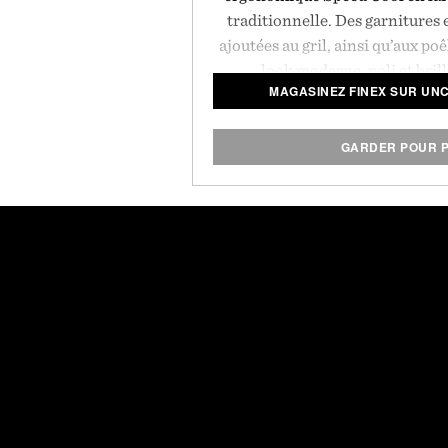
traditionnelle. Des garnitures
ajoutées au gril, ainsi qu’aux poê
look moderne, poli et brill
MAGASINEZ FINEX SUR UN
parfaitement à la fonte polyvalen
rétention supérieure de la chal
comme surface de cuisson pres
GARDER POUR P
moment de la 