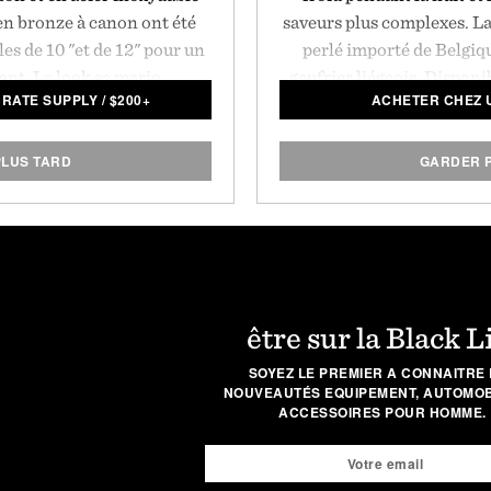
 en bronze à canon ont été
saveurs plus complexes. La 
les de 10 "et de 12" pour un
perlé importé de Belgiqu
ant. Le look se marie
gaufrier liégeois. Disponi
CRATE SUPPLY
/
$
200+
ACHETER CHEZ 
te et durable, qui offre une
gluten. Ve
eur et peut être utilisée
que indestructible à tout
LUS TARD
GARDER 
cuisson.
être sur la Black L
SOYEZ LE PREMIER A CONNAITRE 
NOUVEAUTÉS EQUIPEMENT, AUTOMOBI
ACCESSOIRES POUR HOMME.