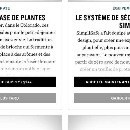
CRATE
ÉQUIPEM
BASE DE PLANTES
LE SYSTÈME DE SÉ
SIM
r, dans le Colorado, ces
éales pour le petit-déjeuner
SimpliSafe a fait équipe a
n avez envie. La tradition
design, pour créer une ex
 de brioche qui fermente à
plus belle, plus puissan
 place à des arômes et des
auparavant. Le nouveau sy
est ensuite infusée de sucre
partir de zéro avec de nouv
finie dans un authentique
créer un treillis de prote
variétés originales et sans
système précédent avec le d
TE SUPPLY
/
$
14+
ACHETER MAINTENANT 
r lot de 6.
cinquante pour cent plus br
clavier sans fil est doux, 
toucher. Le système est in
LUS TARD
GARDER 
vous pouvez le monter en 
perçage, de câblage ou d'ou
prix révolutionnaire qui a 
sécurité domiciliaire ave