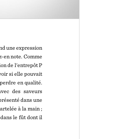
N
and une expression
ez-en note. Comme
ion de l'entrepôt P
oir si elle pouvait
perdre en qualité.
avec des saveurs
t présenté dans une
artelée à la main ;
ans le fût dont il