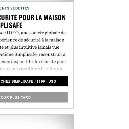
ENTS VEDETTES
CURITÉ POUR LA MAISON
PLISAFE
vec IDEO, une société globale de
périence de sécurité à la maison
te et plus intuitive jamais vue
stème Simplisafe, reconstruit à
eaux dispositifs de sécurité pour
ction, a la moitié de la taille du
ouble de portée. Il est également
CHEZ SIMPLISAFE
/
$
199+ USD
uyant, cinq fois plus rapide. Son
lisse et il s'active avec un simple
croyablement facile à installer,
POUR PLUS TARD
quelques minutes sans besoin de
tils requis. Il est offert au même
fait de SimpliSafe l'entreprise de
c la croissance la plus rapide du