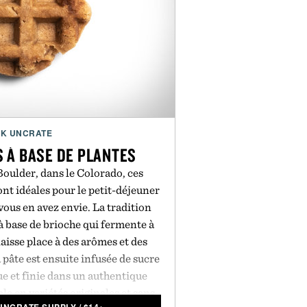
K UNCRATE
 À BASE DE PLANTES
Boulder, dans le Colorado, ces
ont idéales pour le petit-déjeuner
 vous en avez envie. La tradition
à base de brioche qui fermente à
laisse place à des arômes et des
pâte est ensuite infusée de sucre
e et finie dans un authentique
ble en variétés originales et sans