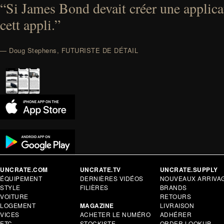
“Si James Bond devait créer une applicat
cett appli.”
— Doug Stephens, FUTURISTE DE DÉTAIL
UNCRATE.COM
UNCRATE.TV
UNCRATE.SUPPLY
ÉQUIPEMENT
DERNIÈRES VIDÉOS
NOUVEAUX ARRIVA
STYLE
FILIÈRES
BRANDS
VOITURE
RETOURS
LOGEMENT
MAGAZINE
LIVRAISON
VICES
ACHETER LE NUMÉRO
ADHÉRER
ETC.
STOCKISTE
ORDER LOOKUP