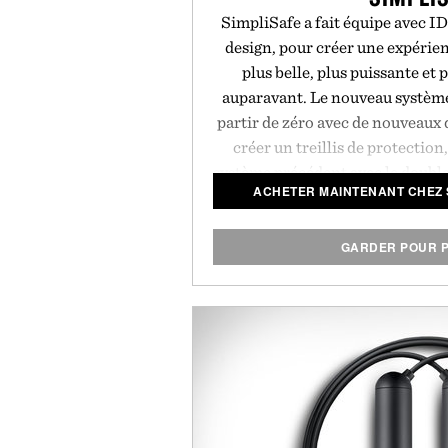
SimpliSafe a fait équipe avec I
design, pour créer une expérien
plus belle, plus puissante et 
auparavant. Le nouveau système
partir de zéro avec de nouveaux d
créer un treillis de protection, 
système précédent avec le double
ACHETER MAINTENANT CHEZ 
cinquante pour cent plus bruyant
clavier sans fil est doux, lisse e
toucher. Le système est incroyab
GARDER POUR P
vous pouvez le monter en quelq
perçage, de câblage ou d'outils r
prix révolutionnaire qui a fait d
sécurité domiciliaire avec la cr
pays.
Présenté par S