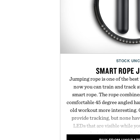
STOCK UN
SMART ROPE 
Jumping rope is one of the best
now you can train and track a
smart rope. The rope combine
comfortable 45 degree angled han
old workout more interesting. 
provide tracking, but none hav
LEDs that are visible while y
counts, calories burned, or the 