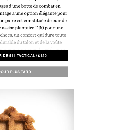
ages d'une botte de combat en
ntage à une option élégante pour
ue paire est constituée de cuir de
e assise plantaire D30 pour une
chocs, un confort qui dure toute
 durable du talon et de la voûte
galement une semelle extérieure
R DE 511 TACTICAL
/
$
120
e stabilité et une adhérence
ue chaque paire est prête à durer
résenté par 5.11 Tactical.
POUR PLUS TARD