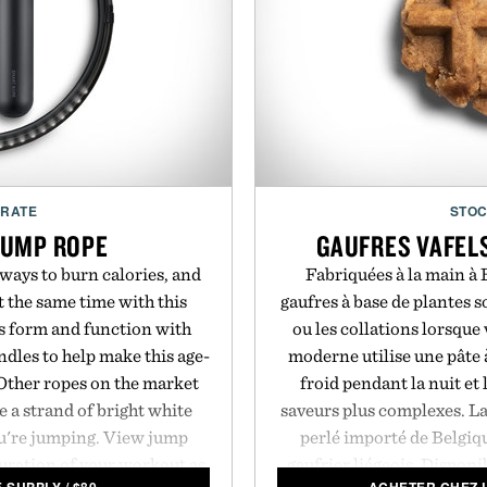
CRATE
STOC
JUMP ROPE
GAUFRES VAFELS
 ways to burn calories, and
Fabriquées à la main à 
t the same time with this
gaufres à base de plantes s
s form and function with
ou les collations lorsque
dles to help make this age-
moderne utilise une pâte 
Other ropes on the market
froid pendant la nuit et 
e a strand of bright white
saveurs plus complexes. La 
ou're jumping. View jump
perlé importé de Belgiqu
duration of your workout as
gaufrier liégeois. Disponi