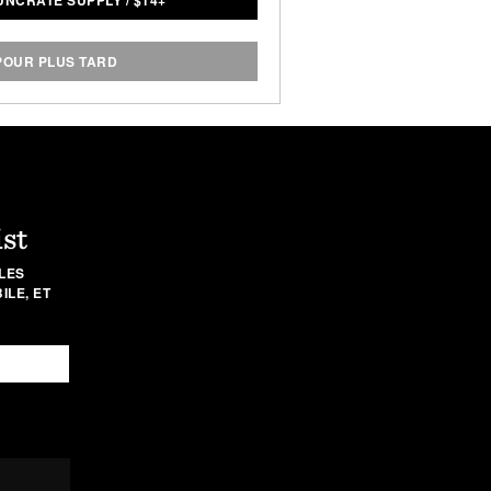
UNCRATE SUPPLY
/
$
14+
ndu par lot de 6.
POUR PLUS TARD
ist
LES
LE, ET