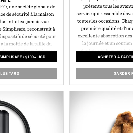
présente tous les avant
DEO, une société globale de
service qui ressemble dava
ce de sécurité à la maison
toutes les occasions. Chaq
plus intuitive jamais vue
première qualité et d'un
 Simplisafe, reconstruit à
excellente absorption des 
ispositifs de sécurité pour
la journée et un soutien
a la moitié de la taille du
plantaire. Elle possède é
 de portée. Il est également
SIMPLISAFE
/
$
199+ USD
ACHETER À PARTI
légère Vibram pour un
, cinq fois plus rapide. Son
constantes. Cela garantit q
t il s'active avec un simple
sur le long terme.
P
lement facile à installer,
LUS TARD
GARDER 
ues minutes sans besoin de
equis. Il est offert au même
e SimpliSafe l'entreprise de
oissance la plus rapide du
impliSafe.