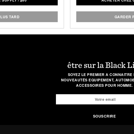
 SUPPLY
/
$
80
ACHETER CHEZ 
ou. All the data is then
gluten. Ve
 smartphone app — meaning
 sweat and an epic workout
LUS TARD
GARDER 
ck.
:
es / 258 cm
es / 274 cm
être sur la Black L
y:
SOYEZ LE PREMIER A CONNAITRE 
rs of use / Lithium Polymer
NOUVEAUTÉS EQUIPEMENT, AUTOMOBI
ACCESSOIRES POUR HOMME.
y
ity:
 communication with
one