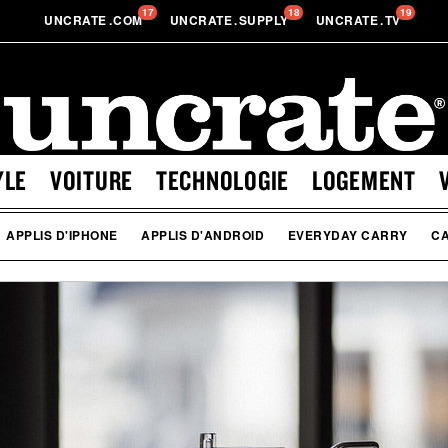
17
18
19
UNCRATE
.
COM
UNCRATE
.
SUPPLY
UNCRATE
.
TV
YLE
VOITURE
TECHNOLOGIE
LOGEMENT
APPLIS D'IPHONE
APPLIS D'ANDROID
EVERYDAY CARRY
C