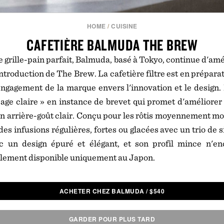
HOME
/
CUISINE
CAFETIÈRE BALMUDA THE BREW
e grille-pain parfait, Balmuda, basé à Tokyo, continue d'amé
ntroduction de The Brew. La cafetière filtre est en prépara
engagement de la marque envers l'innovation et le design. 
ge claire » en instance de brevet qui promet d'améliorer
un arrière-goût clair. Conçu pour les rôtis moyennement mou
es infusions régulières, fortes ou glacées avec un trio de 
c un design épuré et élégant, et son profil mince n'e
llement disponible uniquement au Japon.
ACHETER CHEZ BALMUDA
/
$
540
GARDER POUR PLUS TARD