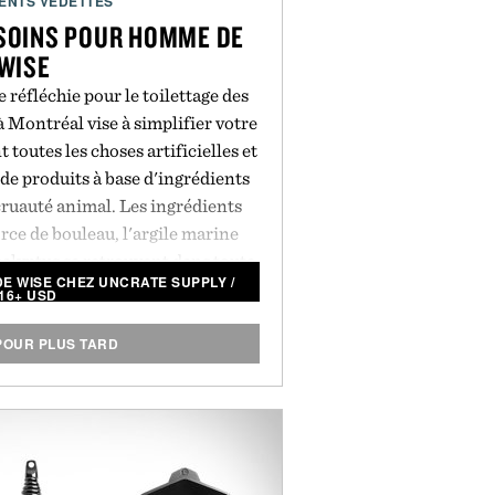
ENTS VEDETTES
 SOINS POUR HOMME DE
WISE
réfléchie pour le toilettage des
 Montréal vise à simplifier votre
 toutes les choses artificielles et
e produits à base d'ingrédients
cruauté animal. Les ingrédients
orce de bouleau, l'argile marine
calyptus se retrouvent dans toute
DE WISE CHEZ UNCRATE SUPPLY
/
 les produits sont emballés dans
16+ USD
éutilisables et réutilisables. Le
'argile glacée
et la
pommade à la
POUR PLUS TARD
ont également disponibles en
impact environnemental global de
 marque.