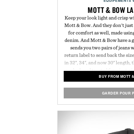
ÉQUIPEMENTS 
MOTT & BOW LA
Keep your look light and crisp w
Mott & Bow. And they don't just 
for comfort as well, made usin
denim. And Mott & Bow have a g
sends you two pairs of jeans 
return label to send back the size
in 32", 34", and now 30" length,
washed, and treated for a just-rig
BUY FROM MOTT 
with bright spring and summer t
in.
GARDER POUR P
Presented by M