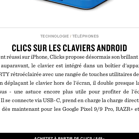
TECHNOLOGIE
/
TÉLÉPHONES
CLICS SUR LES CLAVIERS ANDROID
t réussi sur iPhone, Clicks propose désormais son brillant 
paravant, le clavier est intégré dans un boîtier d'appar
Y rétroéclairée avec une rangée de touches utilitaires de
n déplaçant le clavier hors de l'écran, il double presque l
ssus - une astuce encore plus utile pour profiter de l'é
l se connecte via USB-C, prend en charge la charge directe
dès maintenant pour les Google Pixel 9/9 Pro, RAZR+ e
ACHETEZ À PARTIR DE CLICS
/
$
49+