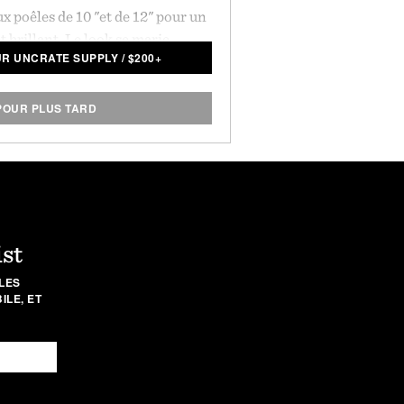
aux poêles de 10 "et de 12" pour un
t brillant. Le look se marie
UR UNCRATE SUPPLY
/
$
200+
yvalente et durable, qui offre une
la chaleur et peut être utilisée
 presque indestructible à tout
POUR PLUS TARD
de la cuisson.
ist
LES
LE, ET