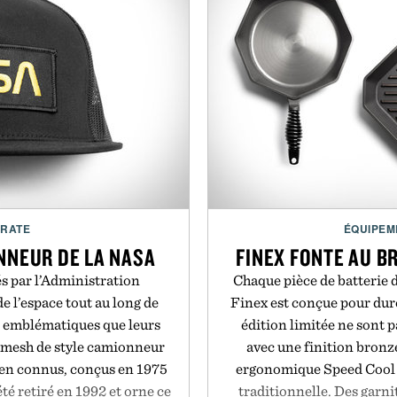
CRATE
ÉQUIPEM
NNEUR DE LA NASA
FINEX FONTE AU BR
és par l’Administration
Chaque pièce de batterie d
e l’espace tout au long de
Finex est conçue pour dure
si emblématiques que leurs
édition limitée ne sont p
n mesh de style camionneur
avec une finition bronze
bien connus, conçus en 1975
ergonomique Speed Cool e
té retiré en 1992 et orne ce
traditionnelle. Des garni