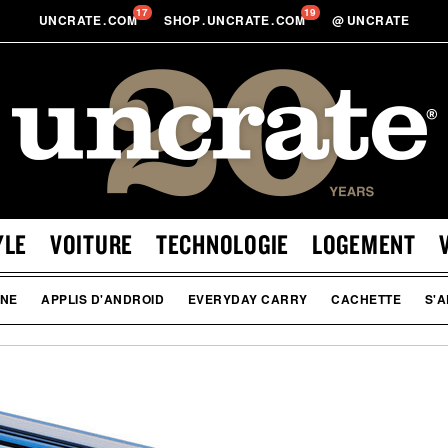
17
19
UNCRATE
.
COM
SHOP
.
UNCRATE
.
COM
@
UNCRATE
YLE
VOITURE
TECHNOLOGIE
LOGEMENT
ONE
APPLIS D'ANDROID
EVERYDAY CARRY
CACHETTE
S'A