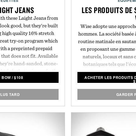
VEDETTES
ÉQUIPEM
IGHT JEANS
LES PRODUITS DE
ith these Laight Jeans from
look good, but they're built
Wise adopte une approche 
g high quality 16% stretch
hommes. La société basée à
reat try-on program which
routine matinale en sautant
with a preprinted prepaid
en proposant une gamme d
 that does not fit. Available
naturels, locaux et sans 
 they're hand-sanded, stone-
botaniques tels que l'éc
ht fade that pairs perfectly
organique et l'extrait d'eu
& BOW
/
$
108
ACHETER LES PRODUITS 
ops and requires no break-
la gamme de produits. Tous
$
des contenants en verre r
shampoing
, la
pommade à l
LUS TARD
GARDER 
ott & Bow.
crème d'érable rouge
s
recharges pour réduire l'
la