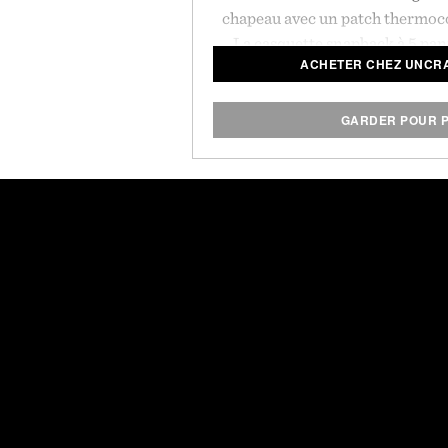
chapeau avec un patch thermoco
La casquette snapback à 5 pann
ACHETER CHEZ UNCRA
légère et respirante et ajoute un
look décont
GARDER POUR P