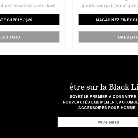
llant brodé de texte doré.
ajoutées au gril, ainsi qu’
eaux et à profil haut est
look moderne, poli e
TE SUPPLY
/
$
20
MAGASINEZ FINEX S
e touche nostalgique à votre
parfaitement à la fonte pol
racté.
rétention supérieure de 
comme surface de cuisson
LUS TARD
GARDER 
moment 
être sur la Black L
SOYEZ LE PREMIER A CONNAITRE 
NOUVEAUTÉS EQUIPEMENT, AUTOMOBI
ACCESSOIRES POUR HOMME.