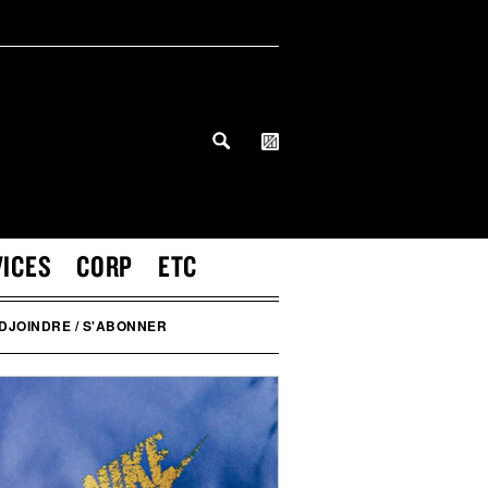
VICES
CORP
ETC
DJOINDRE / S'ABONNER