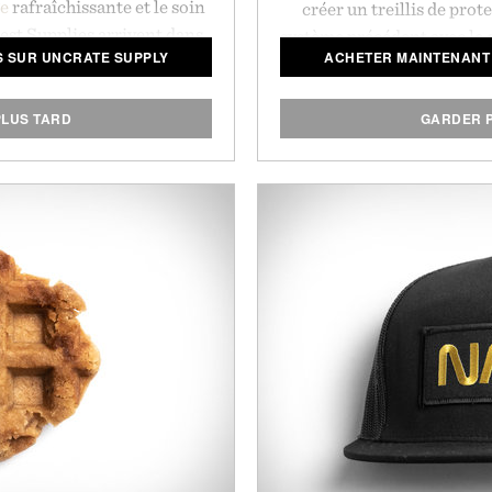
ge
rafraîchissante et le soin
créer un treillis de prote
st Supplies arrivent dans
système précédent avec le d
S SUR UNCRATE SUPPLY
ACHETER MAINTENANT 
ns souples qui maximisent
cinquante pour cent plus br
 de votre dopp.
clavier sans fil est doux, 
toucher. Le système est in
LUS TARD
GARDER 
vous pouvez le monter en 
perçage, de câblage ou d'ou
prix révolutionnaire qui a 
sécurité domiciliaire ave
Présenté 