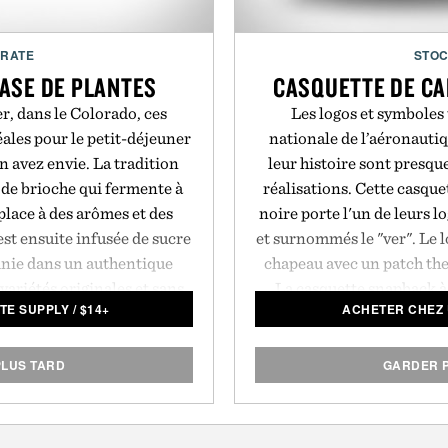
CRATE
STOC
BASE DE PLANTES
CASQUETTE DE CA
r, dans le Colorado, ces
Les logos et symboles 
éales pour le petit-déjeuner
nationale de l’aéronautiq
n avez envie. La tradition
leur histoire sont presqu
 de brioche qui fermente à
réalisations. Cette casqu
 place à des arômes et des
noire porte l'un de leurs 
est ensuite infusée de sucre
et surnommés le "ver". Le l
finie dans un authentique
chapeau avec un patch the
variétés originales et sans
La casquette snapback à 
TE SUPPLY
/
$
14+
ACHETER CHEZ
r lot de 6.
légère et respirante et ajo
look 
LUS TARD
GARDER 