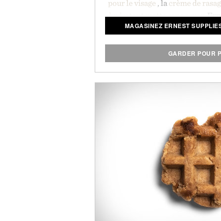
pour le visage
, la
crème de rasa
hydratant matte
sans savon
Erne
MAGASINEZ ERNEST SUPPLIE
des contenants de style flaco
l’espace de stockage
GARDER POUR P