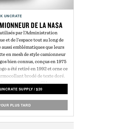
K UNCRATE
MIONNEUR DE LA NASA
utilisés par l’Administration
ue et de l’espace tout au long de
e aussi emblématiques que leurs
ette en mesh de style camionneur
logos bien connus, conçus en 1975
ogo a été retiré en 1992 et orne ce
rmocollant brodé de texte doré.
5 panneaux et à profil haut est
 UNCRATE SUPPLY
/
$
20
ute une touche nostalgique à votre
décontracté.
POUR PLUS TARD