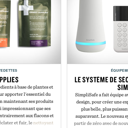
VEDETTES
ÉQUIPEM
PPLIES
LE SYSTÈME DE SÉ
SIM
dients à base de plantes et
r apporter l'essentiel du
SimpliSafe a fait équipe a
 en maintenant ses produits
design, pour créer une ex
si impressionnant que ses
plus belle, plus puissan
ntrairement aux flacons et
auparavant. Le nouveau sy
later et fuir, le
nettoyant
partir de zéro avec de nouv