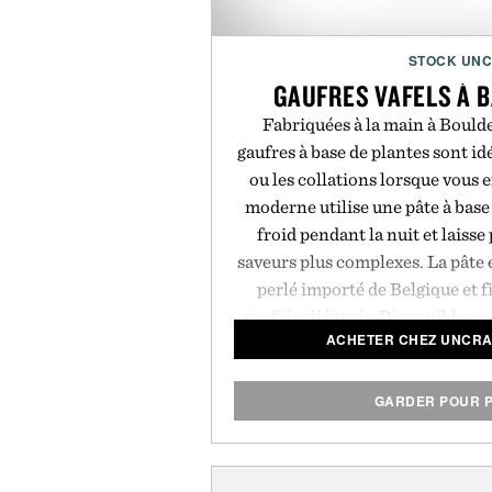
STOCK UN
GAUFRES VAFELS À 
Fabriquées à la main à Boulde
gaufres à base de plantes sont id
ou les collations lorsque vous e
moderne utilise une pâte à base
froid pendant la nuit et laisse
saveurs plus complexes. La pâte 
perlé importé de Belgique et 
gaufrier liégeois. Disponible en 
ACHETER CHEZ UNCRA
gluten. Vendu pa
GARDER POUR P