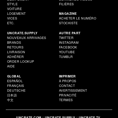
STYLE
FILIÈRES
VOITURE
LOGEMENT
MAGAZINE
VICES
ACHETER LE NUMÉRO
ETC.
STOCKISTE
UNCRATE.SUPPLY
AUTRE PART
NOUVEAUX ARRIVAGES
TWITTER
BRANDS
INSTAGRAM
RETOURS
FACEBOOK
LIVRAISON
YOUTUBE
ADHÉRER
TUMBLR
ORDER LOOKUP
AIDE
GLOBAL
IMPRIMER
ESPAÑOL
À PROPOS
FRANÇAIS
CONTACT
DEUTSCHE
AVERTISSEMENT
日本語
PRIVACITÉ
中文
TERMES
UNCRATE.COM
UNCRATE.SUPPLY
UNCRATE.TV