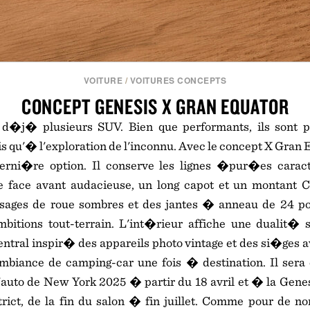
VOITURE
/
VOITURES CONCEPTS
CONCEPT GENESIS X GRAN EQUATOR
 d�j� plusieurs SUV. Bien que performants, ils sont 
 qu'� l'exploration de l'inconnu. Avec le concept X Gran 
erni�re option. Il conserve les lignes �pur�es carac
 face avant audacieuse, un long capot et un montant C
sages de roue sombres et des jantes � anneau de 24 p
bitions tout-terrain. L'int�rieur affiche une dualit� s
entral inspir� des appareils photo vintage et des si�ges a
biance de camping-car une fois � destination. Il ser
l'auto de New York 2025 � partir du 18 avril et � la Gene
rict, de la fin du salon � fin juillet. Comme pour de n