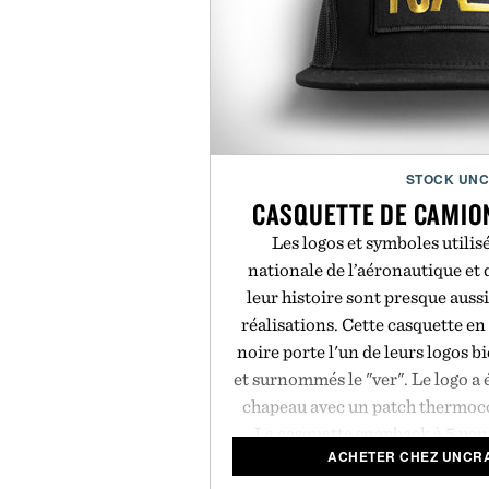
STOCK UN
CASQUETTE DE CAMIO
Les logos et symboles utilis
nationale de l’aéronautique et d
leur histoire sont presque aus
réalisations. Cette casquette e
noire porte l'un de leurs logos 
et surnommés le "ver". Le logo a é
chapeau avec un patch thermoco
La casquette snapback à 5 pann
ACHETER CHEZ UNCRA
légère et respirante et ajoute un
look décont