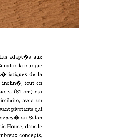
plus adapt�s aux
Equator, la marque
t�ristiques de la
 inclin�, tout en
ouces (61 cm) qui
imilaire, avec un
vant pivotants qui
a expos� au Salon
sis House, dans le
ombreux concepts,