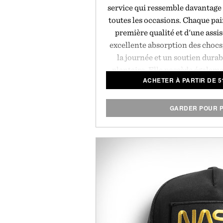
service qui ressemble davantage
toutes les occasions. Chaque pair
première qualité et d'une assi
excellente absorption des chocs
la journée et un soutien durabl
plantaire. Elle possède égalem
ACHETER À PARTIR DE 5
légère Vibram pour une stab
constantes. Cela garantit que ch
sur le long terme.
Présent
GARDER POUR P