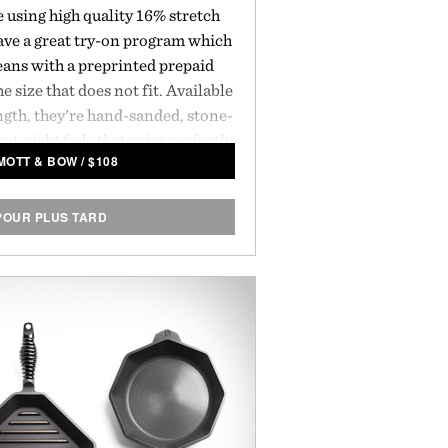
 using high quality 16% stretch
ve a great try-on program which
eans with a preprinted prepaid
e size that does not fit. Available
ngth, they're hand-sanded, stone-
ust-right fade that pairs perfectly
MOTT & BOW
/
$
108
mmer tops and requires no break-
in.
POUR PLUS TARD
 by Mott & Bow.