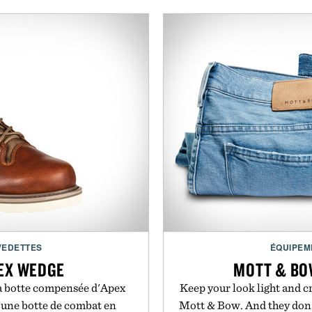
VEDETTES
ÉQUIPEM
PEX WEDGE
MOTT & BO
a botte compensée d'Apex
Keep your look light and c
d'une botte de combat en
Mott & Bow. And they don't 