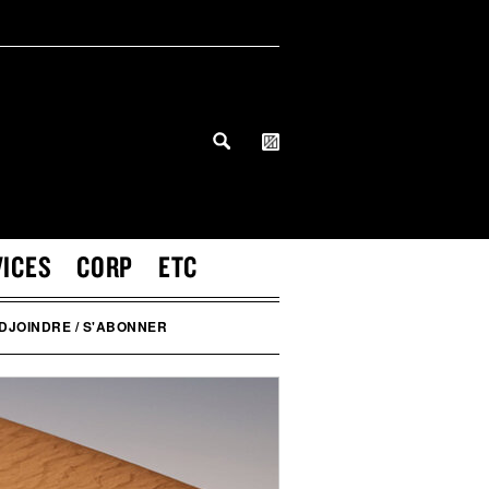
VICES
CORP
ETC
DJOINDRE / S'ABONNER