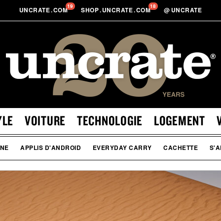
19
18
UNCRATE
.
COM
SHOP
.
UNCRATE
.
COM
@
UNCRATE
YLE
VOITURE
TECHNOLOGIE
LOGEMENT
ONE
APPLIS D'ANDROID
EVERYDAY CARRY
CACHETTE
S'A