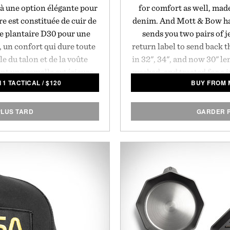
 à une option élégante pour
for comfort as well, made
e est constituée de cuir de
denim. And Mott & Bow ha
se plantaire D30 pour une
sends you two pairs of j
, un confort qui dure toute
return label to send back th
e du talon et de la voûte
in 32", 34", and now 30" le
ent une semelle extérieure
washed, and treated for a j
11 TACTICAL
/
$
120
BUY FROM 
ilité et une adhérence
with bright spring and su
aque paire est prête à durer
é par 5.11 Tactical.
LUS TARD
GARDER 
Presented