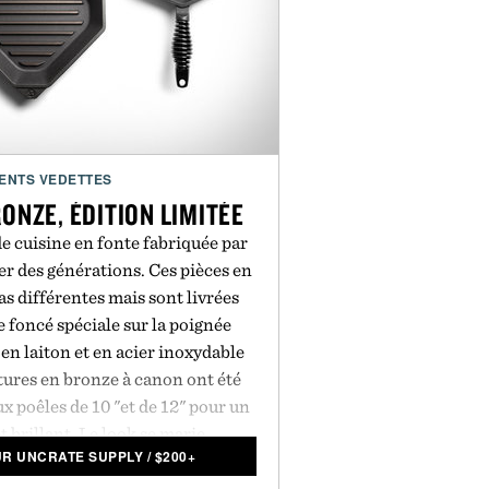
ENTS VEDETTES
ONZE, ÉDITION LIMITÉE
e cuisine en fonte fabriquée par
r des générations. Ces pièces en
as différentes mais sont livrées
 foncé spéciale sur la poignée
n laiton et en acier inoxydable
tures en bronze à canon ont été
aux poêles de 10 "et de 12" pour un
t brillant. Le look se marie
UR UNCRATE SUPPLY
/
$
200+
yvalente et durable, qui offre une
la chaleur et peut être utilisée