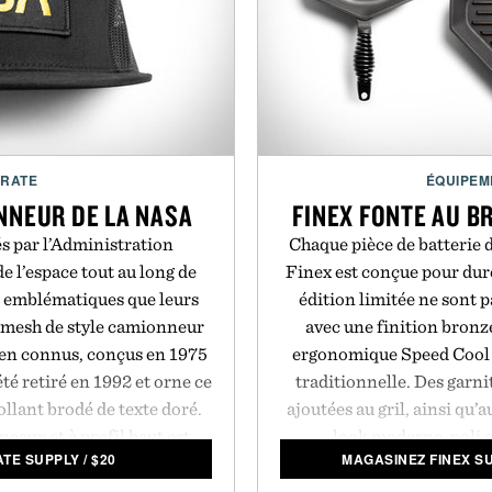
CRATE
ÉQUIPEM
NNEUR DE LA NASA
FINEX FONTE AU BR
és par l’Administration
Chaque pièce de batterie d
e l’espace tout au long de
Finex est conçue pour dure
si emblématiques que leurs
édition limitée ne sont p
n mesh de style camionneur
avec une finition bronze
bien connus, conçus en 1975
ergonomique Speed Cool e
té retiré en 1992 et orne ce
traditionnelle. Des garni
llant brodé de texte doré.
ajoutées au gril, ainsi qu’
eaux et à profil haut est
look moderne, poli e
TE SUPPLY
/
$
20
MAGASINEZ FINEX S
e touche nostalgique à votre
parfaitement à la fonte pol
racté.
rétention supérieure de 