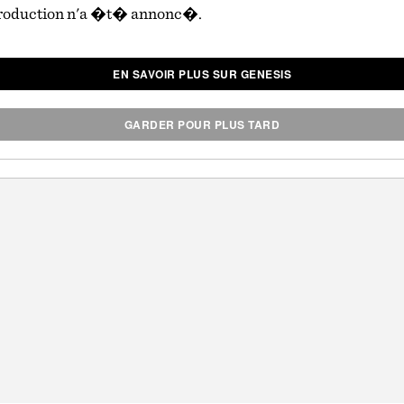
production n'a �t� annonc�.
EN SAVOIR PLUS SUR GENESIS
GARDER POUR PLUS TARD