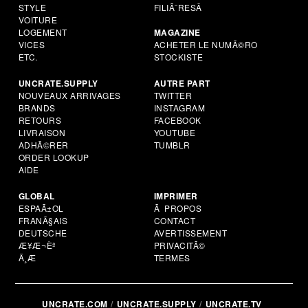
STYLE
FILIÃ¨RESÂ
VOITURE
LOGEMENT
MAGAZINE
VICES
ACHETER LE NUMÃ©RO
ETC.
STOCKISTE
UNCRATE.SUPPLY
AUTRE PART
NOUVEAUX ARRIVAGES
TWITTER
BRANDS
INSTAGRAM
RETOURS
FACEBOOK
LIVRAISON
YOUTUBE
ADHÃ©RER
TUMBLR
ORDER LOOKUP
AIDE
GLOBAL
IMPRIMER
ESPAÃ±OL
Ã PROPOS
FRANÃ§AIS
CONTACT
DEUTSCHE
AVERTISSEMENT
Æ¥Æ¬Èª
PRIVACITÃ©
Ä¸­Æ
TERMES
UNCRATE.COM
UNCRATE.SUPPLY
UNCRATE.TV