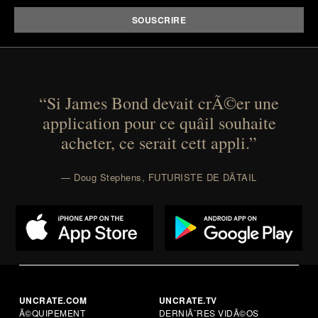
“Si James Bond devait crÃ©er une
application pour ce quâil souhaite
acheter, ce serait cett appli.”
— Doug Stephens, FUTURISTE DE DÃTAIL
UNCRATE.COM
UNCRATE.TV
Ã©QUIPEMENT
DERNIÃ¨RES VIDÃ©OS