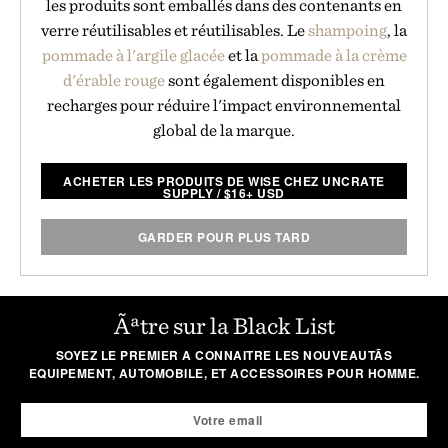
les produits sont emballés dans des contenants en
verre réutilisables et réutilisables. Le
shampoing
, la
pommade à l'argile glacée
et la
pommade à la crème
d'érable rouge
sont également disponibles en
recharges pour réduire l'impact environnemental
global de la marque.
ACHETER LES PRODUITS DE WISE CHEZ UNCRATE
SUPPLY
/
$
16+ USD
GARDER POUR PLUS TARD
Ãªtre sur la Black List
SOYEZ LE PREMIER A CONNAITRE LES NOUVEAUTÃS
EQUIPEMENT, AUTOMOBILE, ET ACCESSOIRES POUR HOMME.