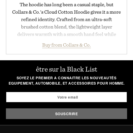
The hoodie has long been a casual staple, but
Collars & Co.'s Cloud Cotton Hoodie gives it a more
refined identity. Crafted from an ultra-soft
brushed cotton blend, the lightweight layer
delivers warmth with a smooth hand feel while
maintaining a relaxed fit that never looks
Buy from Collars & Co.
oversized. Ribbed cuffs and hem, a cleaner
silhouette, and an elevated finish make it just as
appropriate for travel and weekend dinners as it is
être sur la Black List
for off-duty afternoons. It's the kind of everyday
SOYEZ LE PREMIER A CONNAITRE LES NOUVEAUTÉS
essential that quietly replaces every other hoodie in
EQUIPEMENT, AUTOMOBILE, ET ACCESSOIRES POUR HOMME.
your rotation, proving that comfort and polish can
coexist.
Presented by Collars & Co.