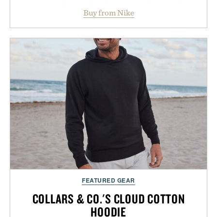
secure your footing for sharper cuts during side-to-
Buy from Nike
side rallies and quick scrambles at the net.
Structurally refined with a deeper flex notch for
improved flexibility and responsiveness, the Vapor
Pro 3 is ready from the opening serve to wherever
life takes you long after the final point.
Presented by Nike.
FEATURED GEAR
COLLARS & CO.'S CLOUD COTTON
HOODIE