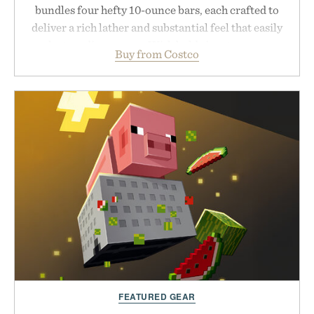
bundles four hefty 10-ounce bars, each crafted to
deliver a rich lather and substantial feel that easily
outlasts ordinary soap. With bold signature scents
Buy from Costco
and the brand's unmistakably no-nonsense
approach to grooming, it's a practical upgrade that
keeps the shower stocked for months while
offering exceptional value in a warehouse-sized
package.
Presented by Duke Cannon.
FEATURED GEAR