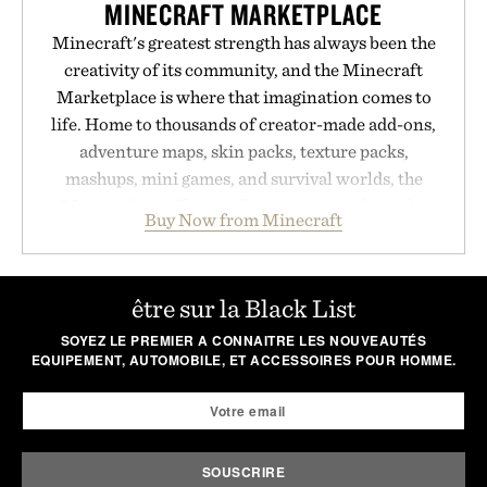
MINECRAFT MARKETPLACE
Minecraft's greatest strength has always been the
creativity of its community, and the Minecraft
Marketplace is where that imagination comes to
life. Home to thousands of creator-made add-ons,
adventure maps, skin packs, texture packs,
mashups, mini games, and survival worlds, the
Marketplace offers endless ways to reshape the
Buy Now from Minecraft
familiar block-built universe. Through July 28, the
annual Summer Sale makes exploring even easier,
with more than 300 Marketplace items discounted
être sur la Black List
by up to 33%. Whether you're looking to reinvent
your next survival world or dive into a completely
SOYEZ LE PREMIER A CONNAITRE LES NOUVEAUTÉS
EQUIPEMENT, AUTOMOBILE, ET ACCESSOIRES POUR HOMME.
new adventure, it's one of the easiest ways to keep
Minecraft feeling fresh.
Presented by Minecraft.