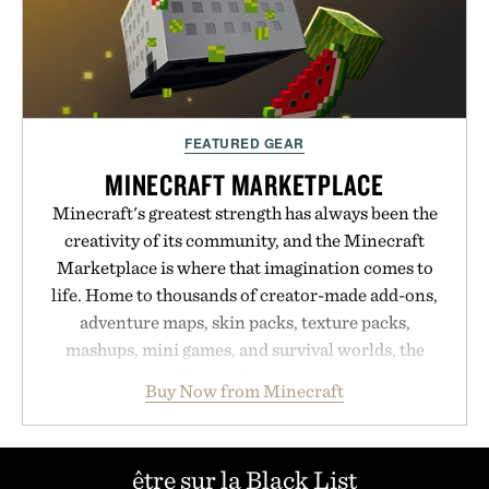
Presented by Buckle.
FEATURED GEAR
MINECRAFT MARKETPLACE
Minecraft's greatest strength has always been the
creativity of its community, and the Minecraft
Marketplace is where that imagination comes to
life. Home to thousands of creator-made add-ons,
adventure maps, skin packs, texture packs,
mashups, mini games, and survival worlds, the
Marketplace offers endless ways to reshape the
Buy Now from Minecraft
familiar block-built universe. Through July 28, the
annual Summer Sale makes exploring even easier,
with more than 300 Marketplace items discounted
être sur la Black List
by up to 33%. Whether you're looking to reinvent