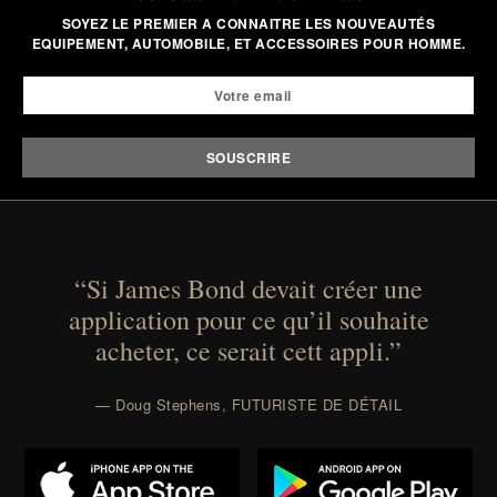
your next survival world or dive into a completely
SOYEZ LE PREMIER A CONNAITRE LES NOUVEAUTÉS
EQUIPEMENT, AUTOMOBILE, ET ACCESSOIRES POUR HOMME.
new adventure, it's one of the easiest ways to keep
Minecraft feeling fresh.
Presented by Minecraft.
“Si James Bond devait créer une
application pour ce qu’il souhaite
acheter, ce serait cett appli.”
— Doug Stephens, FUTURISTE DE DÉTAIL