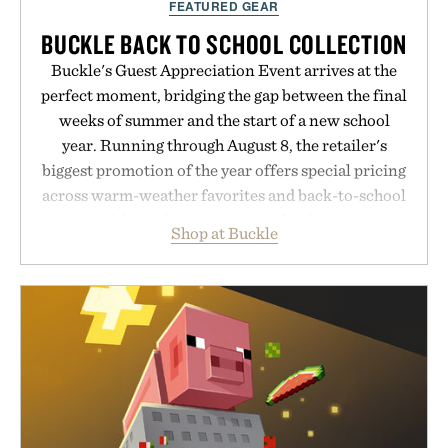
FEATURED GEAR
BUCKLE BACK TO SCHOOL COLLECTION
Buckle's Guest Appreciation Event arrives at the
perfect moment, bridging the gap between the final
weeks of summer and the start of a new school
year. Running through August 8, the retailer's
biggest promotion of the year offers special pricing
across warm-weather favorites and back-to-school
essentials, making it easy to refresh an entire
Shop at Buckle
wardrobe in one trip. From perfectly broken-in
denim and breathable seasonal staples to versatile
layering pieces built for cooler days ahead, the
event highlights the styles Buckle is known for
while helping shoppers transition seamlessly from
summer weekends to campus life. It's an ideal
opportunity to stock up on the pieces that will
carry you through the season ahead.