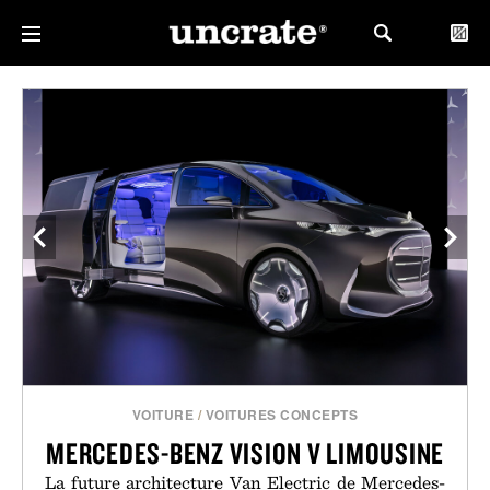
VOITURE
/
VOITURES CONCEPTS
MERCEDES-BENZ VISION V LIMOUSINE
La future architecture Van Electric de Mercedes-