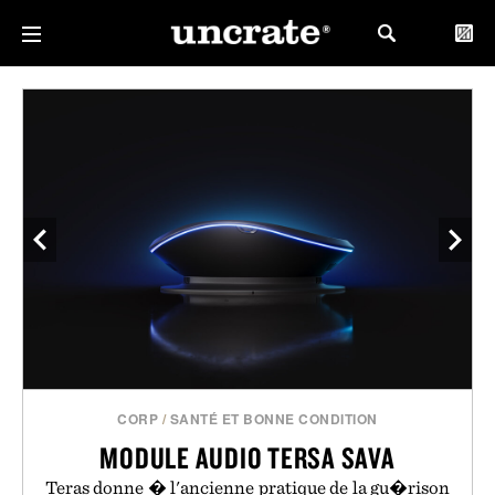
CORP
/
SANTÉ ET BONNE CONDITION
MODULE AUDIO TERSA SAVA
Teras donne � l'ancienne pratique de la gu�rison