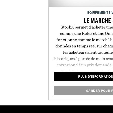
ÉQUIPEMENTS 
LE MARCHÉ
StockX permet d'acheter un
comme une Rolex et une Omeg
fonctionne comme le marché bo
données en temps réel sur chaqu
les acheteurs aient toutes l
historiques à portée de main avan
correspond à un prix demandé, 
StockX s'occupe du reste. Il
PLUS D’INFORMATIO
vendeur et vérifieront l'état et 
avant de vous l'expédier. Chaq
d'un certificat d'authenticité a
GARDER POUR P
tests de synchronisation, d'am
l'eau de S
Présenté par