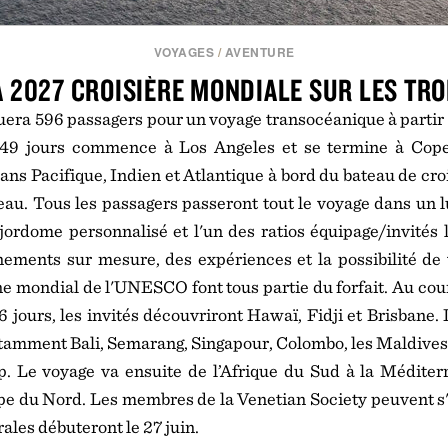
VOYAGES
/
AVENTURE
A 2027 CROISIÈRE MONDIALE SUR LES TRO
era 596 passagers pour un voyage transocéanique à partir 
149 jours commence à Los Angeles et se termine à Cope
éans Pacifique, Indien et Atlantique à bord du bateau de cro
eau. Tous les passagers passeront tout le voyage dans un 
ordome personnalisé et l'un des ratios équipage/invités 
ements sur mesure, des expériences et la possibilité de 
ne mondial de l'UNESCO font tous partie du forfait. Au cou
6 jours, les invités découvriront Hawaï, Fidji et Brisbane. 
tamment Bali, Semarang, Singapour, Colombo, les Maldives, 
p. Le voyage va ensuite de l’Afrique du Sud à la Méditer
e du Nord. Les membres de la Venetian Society peuvent s'i
rales débuteront le 27 juin.