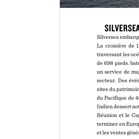
SILVERSE
Silversea embarqu
La croisière de 
traversant les oc
de 698 pieds. bat
un service de maj
secteur. Des évén
sites du patrimoi
du Pacifique de 4
Indien dessert no
Réunion et le Ca
terminer en Europ
et les ventes géné