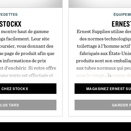
VEDETTES
ÉQUIPEM
 STOCKX
ERNES
e montre haut de gamme
Ernest Supplies utilise de
a facilement. Leur site
des normes technologique
ursier, vous donnant des
toilettage à l'homme actif
e page de produit afin que
fabriqués aux États-Unis
es informations de prix
produits sont son emballa
t d'enchérir. Si votre offre
aux tubes normaux qui peuv
une vente est effectuée et
pour le visage
, la
crème de
s recevront la montre du
hydratant matte
sans sav
N CHEZ STOCKX
MAGASINEZ ERNEST SU
l'authenticité de la montre
des contenants de style 
ue montre est accompagnée
l’espace de st
insi que des résultats des
LUS TARD
GARDER 
plitude et de résistance à
tockX.
 StockX.