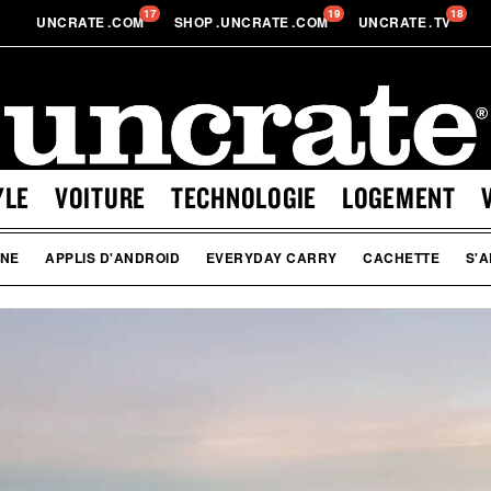
17
19
18
UNCRATE
.
COM
SHOP
.
UNCRATE
.
COM
UNCRATE
.
TV
YLE
VOITURE
TECHNOLOGIE
LOGEMENT
ONE
APPLIS D'ANDROID
EVERYDAY CARRY
CACHETTE
S'A