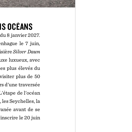
IS OCÉANS
du 8 janvier 2027.
nhague le 7 juin,
isière
Silver Dawn
luxe luxueux, avec
les plus élevés du
visiter plus de 50
rs d'une traversée
L'étape de l'océan
les Seychelles, la
ranée avant de se
nscrire le 20 juin