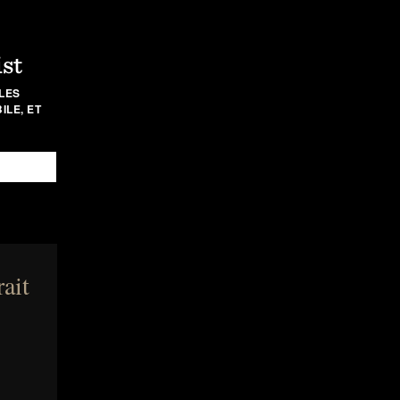
ist
LES
LE, ET
rait