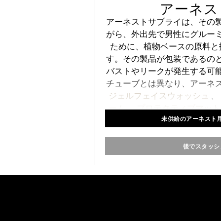
アーネス
アーネストサプライは、その
がら、外出先で男性にグルー
ために、植物ベースの原料と
す。その製品が包装であるの
バストやリークが発生する可
チューブとは異なり、アーネ
ジェルフェイスウォッシュ
、
ーム
、
プロテクティブマット
未供給のアーネスト
ドップの収納スペースを最大
タイルのコンテナに
後でスタッシ