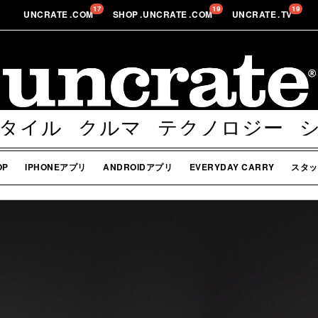
17
19
19
UNCRATE
.
COM
SHOP
.
UNCRATE
.
COM
UNCRATE
.
TV
タイル
クルマ
テクノロジー
ボディー
その他
OP
IPHONEアプリ
ANDROIDアプリ
EVERYDAY CARRY
スタッ