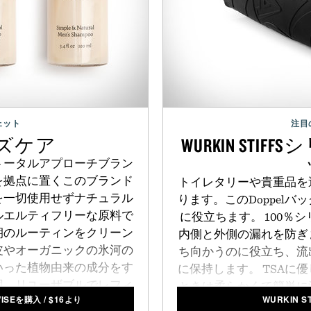
ェット
注目
ンズケア
WURKIN ST
トータルアプローチブラン
を拠点に置くこのブランド
トイレタリーや貴重品を
を一切使用せずナチュラル
ります。このDoppel
ルエルティフリーな原料で
に役立ちます。 100％
朝のルーティンをクリーン
内側と外側の漏れを防ぎ
皮やオーガニックの氷河の
ち向かうのに役立ち、流
いった植物由来の成分をす
に保持します。 TSAに
用。リユーザブルでレフィ
ときは柔らかくて簡単に
ISEを購入
/
$
16より
WURKIN 
た
シャンプー
や
グレーシア
品やアクセサリーを整理