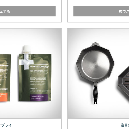
プルクリームポマード
など
です。
Wurkin St
としてレフィルも用意され
ュする
後で
。
サプライ
注目