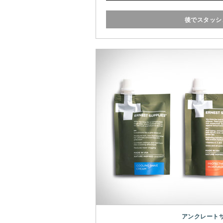
クレイポマード
、
レッドメー
は、ブランドが持つ環境対策
後でスタッシ
ている
アンクレート