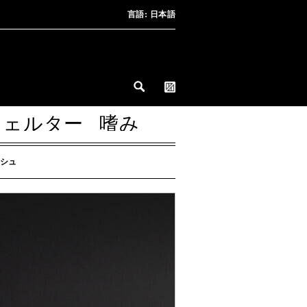
言語:
日本語
シェルター
嗜み
シュ