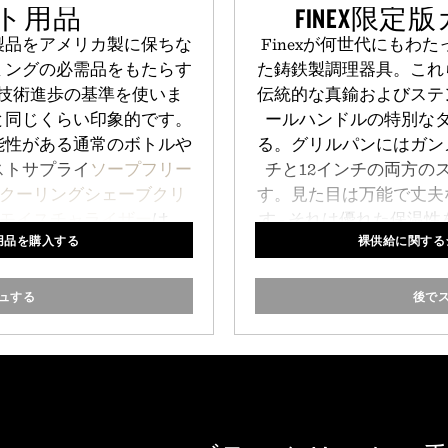
ト用品
FINEX限
製品をアメリカ製に保ちな
Finexが何世代にもわ
ミングの必需品をもたらす
た鋳鉄製調理器具。これ
技術進歩の基準を使いま
伝統的な真鍮およびステ
と同じくらい印象的です。
ールハンドルの特別な
能性がある通常のボトルや
る。グリルパンにはガン
ストサプライ
ソープフリー
チと12インチの両方の
クーリングシェーブクリ
す。見た目は万能で丈夫
モイスチャライザー
は、
す - それは優れた保温
用品を購入する
裸供給に関するシ
限にするソフトフラスコス
理したいときはほとんど
入っています。
とが
ュする
後で