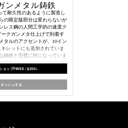
定版ガンメタル鋳鉄
たって耐久性のあるように製造し
らの限定版部分は変わらないが
ンレス鋼の人間工学的の速度ク
ダークガンメタ仕上げで到着す
メタルのアクセントが、10イン
スキレットにも追加されていま
な鋳鉄と完璧に対になっていま
性を提供し、いつでもどこでも調
ョップFINEX
/
$
200+
不滅の調理面として使用するこ
できます。
スタッシュする