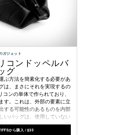
のガジェット
IFFSシリコンドッペルバ
ッグ
運ぶ方法を簡素化する必要があ
バッグは、まさにそれを実現するの
シリコンの単体で作られており、
ます。これは、外部の要素に立
出する可能性のあるものを内部
優しいバッグは、使用していない
洗え、旅行中にグルーミング用
STIFFSから購入
/
$
35
して安全に保つのに最適な方法