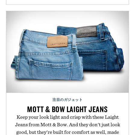
注目のガジェット
MOTT & BOW LAIGHT JEANS
Keep your look light and crisp with these Laight
Jeans from Mott & Bow. And they don't just look
good, but they're built for comfort as well, made