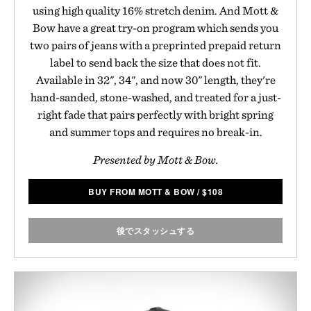
using high quality 16% stretch denim. And Mott &
Bow have a great try-on program which sends you
two pairs of jeans with a preprinted prepaid return
label to send back the size that does not fit.
Available in 32", 34", and now 30" length, they're
hand-sanded, stone-washed, and treated for a just-
right fade that pairs perfectly with bright spring
and summer tops and requires no break-in.
Presented by Mott & Bow.
BUY FROM MOTT & BOW
/
$
108
後でスタッシュする