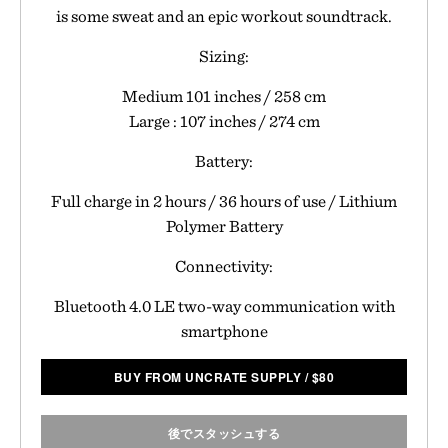
is some sweat and an epic workout soundtrack.
Sizing:
Medium 101 inches / 258 cm
Large : 107 inches / 274 cm
Battery:
Full charge in 2 hours / 36 hours of use / Lithium
Polymer Battery
Connectivity:
Bluetooth 4.0 LE two-way communication with
smartphone
BUY FROM UNCRATE SUPPLY
/
$
80
後でスタッシュする