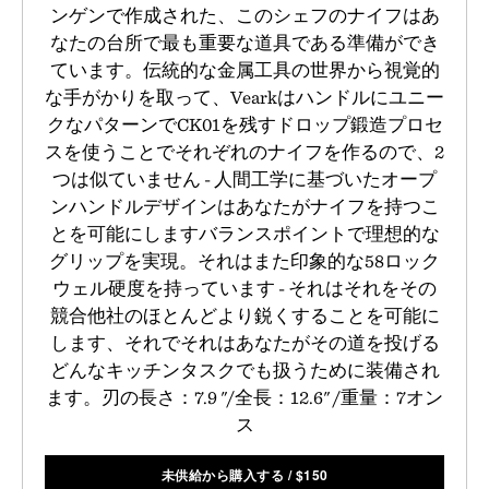
ンゲンで作成された、このシェフのナイフはあ
なたの台所で最も重要な道具である準備ができ
ています。伝統的な金属工具の世界から視覚的
な手がかりを取って、Vearkはハンドルにユニー
クなパターンでCK01を残すドロップ鍛造プロセ
スを使うことでそれぞれのナイフを作るので、2
つは似ていません - 人間工学に基づいたオープ
ンハンドルデザインはあなたがナイフを持つこ
とを可能にしますバランスポイントで理想的な
グリップを実現。それはまた印象的な58ロック
ウェル硬度を持っています - それはそれをその
競合他社のほとんどより鋭くすることを可能に
します、それでそれはあなたがその道を投げる
どんなキッチンタスクでも扱うために装備され
ます。刃の長さ：7.9 "/全長：12.6" /重量：7オン
ス
未供給から購入する
/
$
150