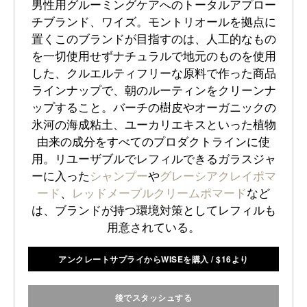
男性用グルーミングケアへのトータルアプロー
チブランド、ワイズ。モントリオールを拠点に
置くこのブランドが目指すのは、人工的なもの
を一切使用せずナチュラルで地元のものを使用
した、クルエルティフリーな原料で作った商品
ラインナップで、朝のルーティンをクリーンナ
ップすること。バーチの樹皮やオーガニックの
氷河の海成粘土、ユーカリエキスといった植物
由来の成分をすべてのプロダクトラインに使
用。リユーザブルでレフィルできるガラスジャ
ーに入った
シャンプー
や
グレーシアクレイポマ
ード
、
レッドメープルクリームポマード
など
は、ブランドが持つ環境対策としてレフィルも
用意されている。
アンクレートサプライからWISEを購入
/
$
16より
後でスタッシュする