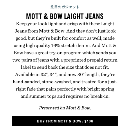
注目のガジェット
MOTT & BOW LAIGHT JEANS
Keep your look light and crisp with these Laight
Jeans from Mott & Bow. And they don't just look
good, but they're built for comfort as well, made
using high quality 16% stretch denim. And Mott &
Bow have a great try-on program which sends you
two pairs of jeans with a preprinted prepaid return
label to send back the size that does not fit.
Available in 32", 34", and now 30" length, they're
hand-sanded, stone-washed, and treated for a just-
right fade that pairs perfectly with bright spring
and summer tops and requires no break-in.
Presented by Mott & Bow.
BUY FROM MOTT & BOW
/
$
108