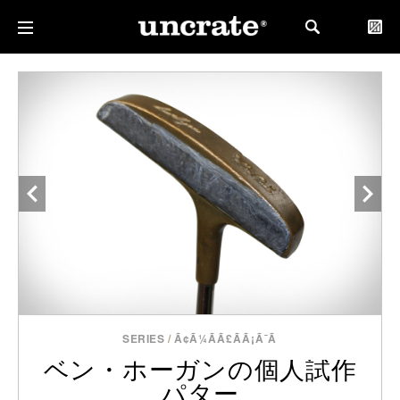
SERIES
/
Ã¢Ã¼ÃÃ£ÃÃ¡Ã¯Ã
ベン・ホーガンの個人試作
パター