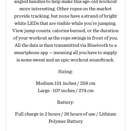
angled handles to help make this age-old workout
more interesting. Other ropes on the market
provide tracking, but none have a strand of bright
white LEDs that are visible while you're jumping.
View jump counts, calories burned, or the duration
of your workout as the rope swings in front of you.
All the data is then transmitted via Bluetooth to a
smartphone app — meaning all you have to supply
is some sweat and an epic workout soundtrack.
Sizing:
Medium 101 inches / 258 cm
Large : 107 inches / 274 cm
Battery:
Full charge in 2 hours / 36 hours of use / Lithium
Polymer Battery