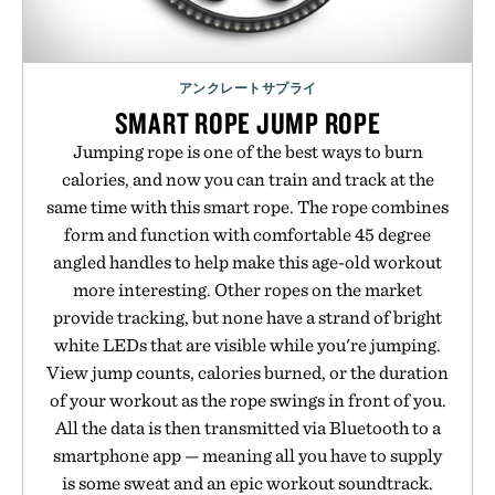
アンクレートサプライ
SMART ROPE JUMP ROPE
Jumping rope is one of the best ways to burn
calories, and now you can train and track at the
same time with this smart rope. The rope combines
form and function with comfortable 45 degree
angled handles to help make this age-old workout
more interesting. Other ropes on the market
provide tracking, but none have a strand of bright
white LEDs that are visible while you're jumping.
View jump counts, calories burned, or the duration
of your workout as the rope swings in front of you.
All the data is then transmitted via Bluetooth to a
smartphone app — meaning all you have to supply
is some sweat and an epic workout soundtrack.