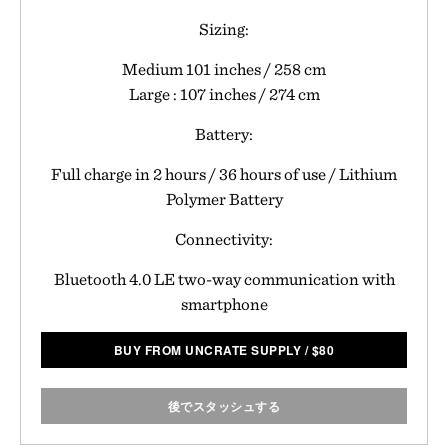
Sizing:
Medium 101 inches / 258 cm
Large : 107 inches / 274 cm
Battery:
Full charge in 2 hours / 36 hours of use / Lithium
Polymer Battery
Connectivity:
Bluetooth 4.0 LE two-way communication with
smartphone
BUY FROM UNCRATE SUPPLY
/
$
80
後でスタッシュする