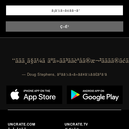
“ããã¸ã§ã¼ã ãºã»ãã³ããèªåã®æ¬²ãããã®ãéãã
— Doug Stephens, ãªãã¼ã«ã»ãã¥ã¼ãã£ãªã¹ã
UNCRATE.COM
UNCRATE.TV