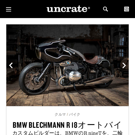
クルマ
/
バイク
BMW BLECHMANN R 18オートバイ
カスタムビルダーは、BMWのR nineTを、二輪