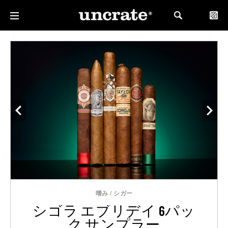
嗜み
/
シガー
シゴラ エブリデイ 6パッ
ク サンプラー