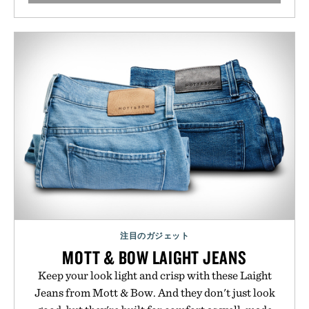
注目のガジェット
MOTT & BOW LAIGHT JEANS
Keep your look light and crisp with these Laight
Jeans from Mott & Bow. And they don't just look