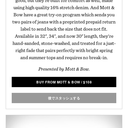
good, but they're built for comfort as well, made
using high quality 16% stretch denim. And Mott &
Bow have a great try-on program which sends you
two pairs of jeans with a preprinted prepaid return
label to send back the size that does not fit.
Available in 32", 34", and now 30" length, they're
hand-sanded, stone-washed, and treated for a just-
right fade that pairs perfectly with bright spring
and summer tops and requires no break-in.
Presented by Mott & Bow.
BUY FROM MOTT & BOW
/
$
108
後でスタッシュする