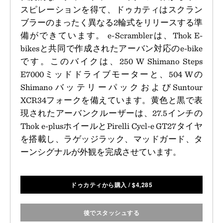
スピレーションを得て、ドゥカティはスクラン
ブラーのまったく異なる2輪式をリリースする準
備ができています。 e-Scramblerは、Thok E-
bikesと共同で作成されたアーバン対応のe-bike
です。このバイクは、250 W Shimano Steps
E7000ミッドドライブモーターと、504 Wの
ShimanoバッテリーパックおよびSuntour
XCR34フォークを備えています。黄色と黒で表
現されたアーバンクルーザーは、27.5インチの
Thok e-plusホイールとPirelli Cycl-e GT27タイヤ
を搭載し、ラゲッジラック、マッドガード、タ
ーンシグナルが外観を完成させています。
ドゥカティから購入
/
$
4,285
後でスタッシュする