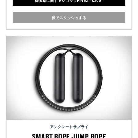
裸供給に関するショップFINEX
/
$
200+
後でスタッシュする
アンクレートサプライ
SMART ROPE JUMP ROPE