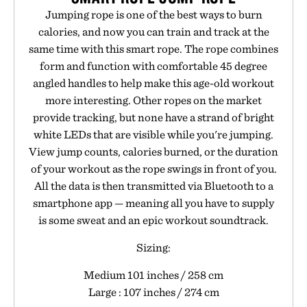
Jumping rope is one of the best ways to burn
calories, and now you can train and track at the
same time with this smart rope. The rope combines
form and function with comfortable 45 degree
angled handles to help make this age-old workout
more interesting. Other ropes on the market
provide tracking, but none have a strand of bright
white LEDs that are visible while you're jumping.
View jump counts, calories burned, or the duration
of your workout as the rope swings in front of you.
All the data is then transmitted via Bluetooth to a
smartphone app — meaning all you have to supply
is some sweat and an epic workout soundtrack.
Sizing:
Medium 101 inches / 258 cm
Large : 107 inches / 274 cm