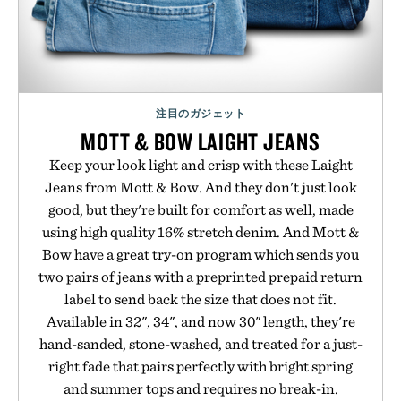
注目のガジェット
MOTT & BOW LAIGHT JEANS
Keep your look light and crisp with these Laight
Jeans from Mott & Bow. And they don't just look
good, but they're built for comfort as well, made
using high quality 16% stretch denim. And Mott &
Bow have a great try-on program which sends you
two pairs of jeans with a preprinted prepaid return
label to send back the size that does not fit.
Available in 32", 34", and now 30" length, they're
hand-sanded, stone-washed, and treated for a just-
right fade that pairs perfectly with bright spring
and summer tops and requires no break-in.