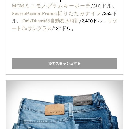
MCMミニモノグラムキーポーチ
/210ドル。
SeurrePassionFrance折りたたみナイフ
/252ド
ル。
OrisDivers65自動巻き時計
/2,400ドル。
リゾ
ートCoサングラス
/187ドル。
後でスタッシュする