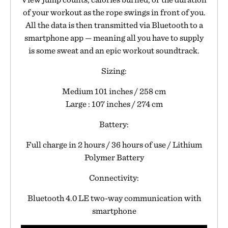
of your workout as the rope swings in front of you.
All the data is then transmitted via Bluetooth to a
smartphone app — meaning all you have to supply
is some sweat and an epic workout soundtrack.
Sizing:
Medium 101 inches / 258 cm
Large : 107 inches / 274 cm
Battery:
Full charge in 2 hours / 36 hours of use / Lithium
Polymer Battery
Connectivity:
Bluetooth 4.0 LE two-way communication with
smartphone