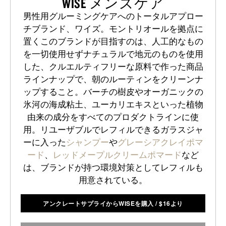
WISE メンズケア
男性用グルーミングケアへのトータルアプロー
チブランド、ワイズ。モントリオールを拠点に
置くこのブランドが目指すのは、人工的なもの
を一切使用せずナチュラルで地元のものを使用
した、クルエルティフリーな原料で作った商品
ラインナップで、朝のルーティンをクリーンナ
ップすること。バーチの樹皮やオーガニックの
氷河の海成粘土、ユーカリエキスといった植物
由来の成分をすべてのプロダクトラインに使
用。リユーザブルでレフィルできるガラスジャ
ーに入った
シャンプー
や
グレーシアクレイポマ
ード
、
レッドメープルクリームポマード
など
は、ブランドが持つ環境対策としてレフィルも
用意されている。
アンクレートサプライからWISEを購入
/
$
16より