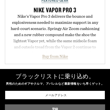
FEATURED GEAR
NIKE VAPOR PRO 3
Nike's Vapor Pro 3 delivers the bounce and
explosiveness needed to maximize support in any
hard-court scenario. Springy Air Zoom cushioning
and a new rubber compound make the shoe the
lightest Vapor yet, while the same midsole foam
and outsole tread from the Vapor 2 continue to
secure your footing for sharper cuts during side-to-
Buy from Nike
side rallies and quick scrambles at the net.
Structurally refined with a deeper flex notch for
improved flexibility and responsiveness, the Vapor
ブラックリストに乗り込め。
Pro 3 is ready from the opening serve to wherever
男性のためのギアやクルマ、アパレルなど最新情報をいち早くゲット。
life takes you long after the final point.
Presented by Nike.