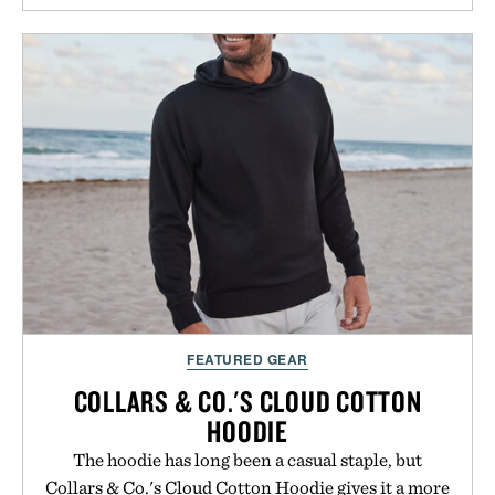
FEATURED GEAR
COLLARS & CO.'S CLOUD COTTON
HOODIE
The hoodie has long been a casual staple, but
Collars & Co.'s Cloud Cotton Hoodie gives it a more