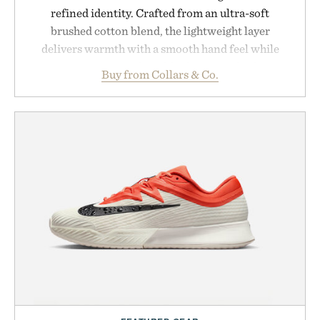
refined identity. Crafted from an ultra-soft
brushed cotton blend, the lightweight layer
delivers warmth with a smooth hand feel while
maintaining a relaxed fit that never looks
Buy from Collars & Co.
oversized. Ribbed cuffs and hem, a cleaner
silhouette, and an elevated finish make it just as
appropriate for travel and weekend dinners as it is
for off-duty afternoons. It's the kind of everyday
essential that quietly replaces every other hoodie in
your rotation, proving that comfort and polish can
coexist.
Presented by Collars & Co.