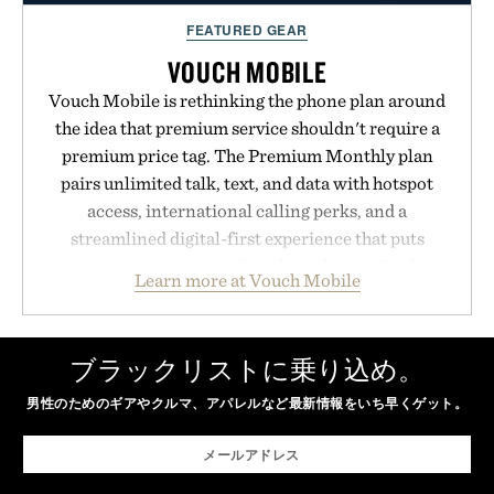
FEATURED GEAR
VOUCH MOBILE
Vouch Mobile is rethinking the phone plan around
the idea that premium service shouldn't require a
premium price tag. The Premium Monthly plan
pairs unlimited talk, text, and data with hotspot
access, international calling perks, and a
streamlined digital-first experience that puts
account management directly in the app. Rather
Learn more at Vouch Mobile
than burying value behind complicated bundles or
long-term commitments, Vouch focuses on
transparent pricing, modern mobile essentials, and
ブラックリストに乗り込め。
the flexibility to start or stop service without the
男性のためのギアやクルマ、アパレルなど最新情報をいち早くゲット。
usual carrier friction. For travelers, students, and
anyone tired of traditional wireless fine print, it
offers a refreshingly straightforward alternative to
the big-carrier playbook