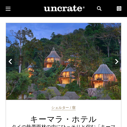
シェルター
/
宿
キーマラ・ホテル
タイの熱帯雨林の中にひっそりと佇む「キーマ