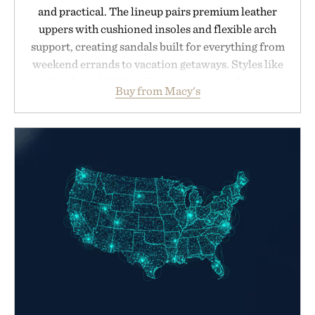
and practical. The lineup pairs premium leather
uppers with cushioned insoles and flexible arch
support, creating sandals built for everything from
weekend errands to vacation getaways. Styles like
the Worly and Willy offer classic thong silhouettes
Buy from Macy's
with elevated finishes, while the Wassen
introduces a modern two-tone look and the
Wooper delivers a refined leather slide that works
just as well with linen trousers as it does with
shorts. Comfortable enough for all-day wear and
versatile enough for nearly any warm-weather
outfit, these are the kind of sandals that earn a
permanent place in your summer rotation.
Presented by Kenneth Cole.