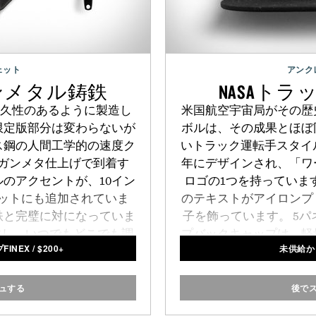
ェット
アンク
ガンメタル鋳鉄
NASAト
て耐久性のあるように製造し
米国航空宇宙局がその歴
限定版部分は変わらないが
ボルは、その成果とほぼ
ス鋼の人間工学的の速度ク
いトラック運転手スタイル
ガンメタ仕上げで到着す
年にデザインされ、「ワ
のアクセントが、10イン
ロゴの1つを持っています
レットにも追加されていま
のテキストがアイロンプ
鉄と完璧に対になっていま
子を飾っています。 5
提供し、いつでもどこでも調
プバックキャップは、軽
INEX
/
$
200+
未供給か
の調理面として使用するこ
な外観にノスタルジ
ます。
ュする
後で