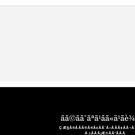
ãã©ãã¯ãªã¹ãã«ä¹ãè¾
Ç·Æ§Ã®ÃÃÃ®Ã®Ã¢ÃÃ¯Ã«ÃÃÃ¢ÃÃ¬Ã
Å ±ÃÃÃ¡Æ©ÃÃ²ÃÃÃ