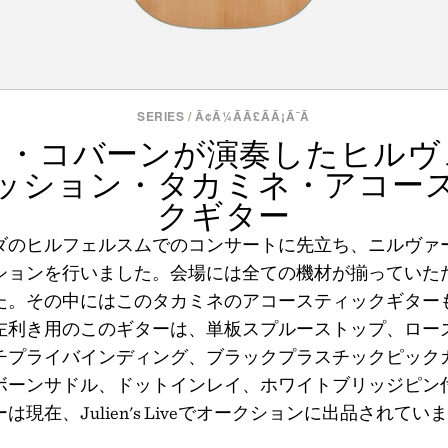
SERIES
/
Ã¢Ã¼ÃÃ£ÃÃ¡Ã¯Ã
ト・コバーンが演奏したヒルヴ
ッション・タカミネ・アコー
クギター
ランダのヒルフェルスムでのコンサートに先立ち、ニルヴァ
ションを行いました。会場には全ての機材が揃っていた
た。その中にはこのタカミネのアコースティックギター
左利き用のこのギターは、単板スプルーストップ、ロー
チプライバインディング、ブラックプラスチックピック
ボーンサドル、ドットインレイ、ホワイトブリッジピン
現在、Julien's Liveでオークションに出品されてい