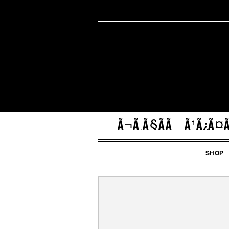
Ã¬Ã¸Ã§ÃÃ
Ã¹Ã¿Ã¤Ã
SHOP