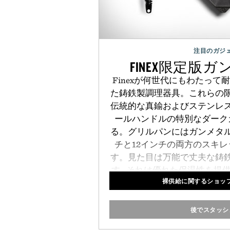
注目のガジ
FINEX限定版
Finexが何世代にもわたっ
た鋳鉄製調理器具。これらの
伝統的な真鍮およびステンレ
ールハンドルの特別なダーク
る。グリルパンにはガンメタル
チと12インチの両方のスキ
す。見た目は万能で丈夫な鋳
す - それは優れた保温性を
裸供給に関するショップF
理したいときはほとんど不滅
とができ
後でスタッシ