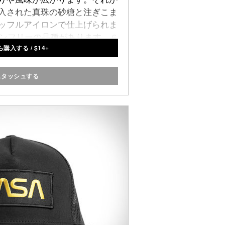
入された真珠の砂糖と注ぎこま
ッフルアイロンで仕上げられま
ンフリーの品種があります。 6
ら購入する
/
$
14+
ックとして販売。
スタッシュする