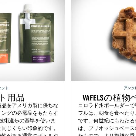
ェット
アンク
ト用品
VAFELSの
製品をアメリカ製に保ちな
コロラド州ボールダーで
ミングの必需品をもたらす
フルは、朝食を食べたり
技術進歩の基準を使いま
です。何世紀にもわたる
と同じくらい印象的です。
は、ブリオッシュベース
能性がある通常のボトルや
たもので、より複雑な香