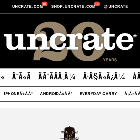
18
17
UNCRATE
.
COM
SHOP
.
UNCRATE
.
COM
@
UNCRATE
«
Ã¯Ã«Ã
ÃÃ¯ÃÃ­Ã¸Ã¼
Ã·Ã§Ã«Ã¿Ã¼
Å
IPHONEÃ¢ÃÃª
ANDROIDÃ¢ÃÃª
EVERYDAY CARRY
Ã¡Ã«Ã