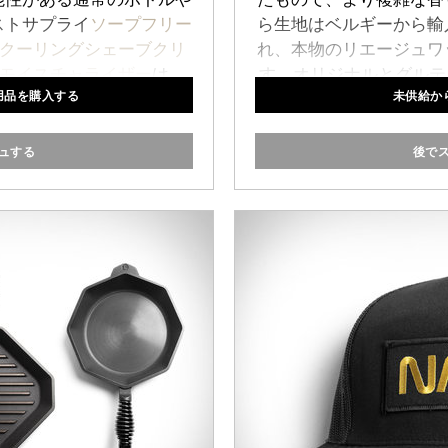
ストサプライ
ソープフリー
ら生地はベルギーから輸
クーリングシェーブクリ
れ、本物のリエージュワ
モイスチャライザー
は、
す。オリジナルとグルテ
用品を購入する
未供給か
限にするソフトフラスコス
個入りパ
入っています。
ュする
後で