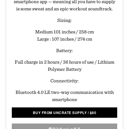
smartphone app — meaning all you have to supply
is some sweat and an epic workout soundtrack.
Sizing:
Medium 101 inches / 258 cm
Large : 107 inches / 274 cm
Battery:
Full charge in 2 hours / 36 hours of use / Lithium
Polymer Battery
Connectivity:
Bluetooth 4.0 LE two-way communication with
smartphone
BUY FROM UNCRATE SUPPLY
/
$
80
後でスタッシュする