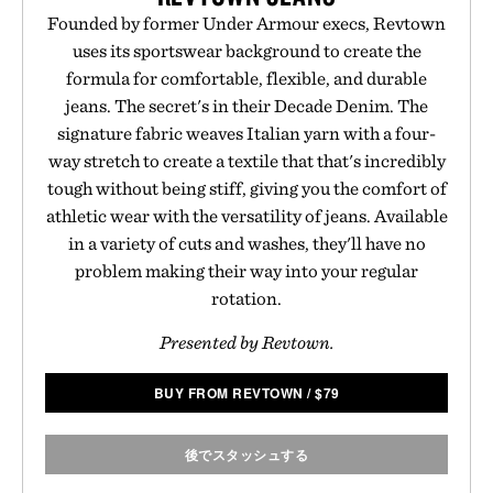
Founded by former Under Armour execs, Revtown
uses its sportswear background to create the
formula for comfortable, flexible, and durable
jeans. The secret's in their Decade Denim. The
signature fabric weaves Italian yarn with a four-
way stretch to create a textile that that's incredibly
tough without being stiff, giving you the comfort of
athletic wear with the versatility of jeans. Available
in a variety of cuts and washes, they'll have no
problem making their way into your regular
rotation.
Presented by Revtown.
BUY FROM REVTOWN
/
$
79
後でスタッシュする