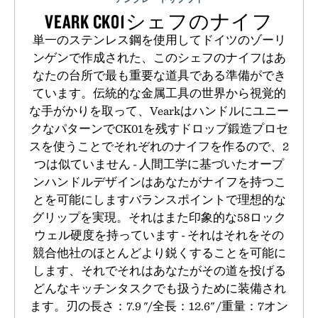
VEARK CK01シェフのナイフ
単一のステンレス鋼を使用してドイツのゾーリ
ンゲンで作成された、このシェフのナイフはあ
なたの台所で最も重要な道具である準備ができ
ています。伝統的な金属工具の世界から視覚的
な手がかりを取って、Vearkはハンドルにユニー
クなパターンでCK01を残すドロップ鍛造プロセ
スを使うことでそれぞれのナイフを作るので、2
つは似ていません - 人間工学に基づいたオープ
ンハンドルデザインはあなたがナイフを持つこ
とを可能にしますバランスポイントで理想的な
グリップを実現。それはまた印象的な58ロック
ウェル硬度を持っています - それはそれをその
競合他社のほとんどより鋭くすることを可能に
します、それでそれはあなたがその道を投げる
どんなキッチンタスクでも扱うために装備され
ます。刃の長さ：7.9 "/全長：12.6" /重量：7オン