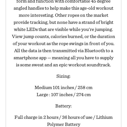
form and function with comfortable 45 degree
angled handles to help make this age-old workout
more interesting. Other ropes on the market
provide tracking, but none have a strand of bright
white LEDs that are visible while you're jumping.
View jump counts, calories burned, or the duration
of your workout as the rope swings in front of you.
All the data is then transmitted via Bluetooth to a
smartphone app — meaning all you have to supply
is some sweat and an epic workout soundtrack.
Sizing:
Medium 101 inches / 258 cm
Large : 107 inches / 274 cm
Battery:
Full charge in 2 hours / 36 hours of use / Lithium
Polymer Battery