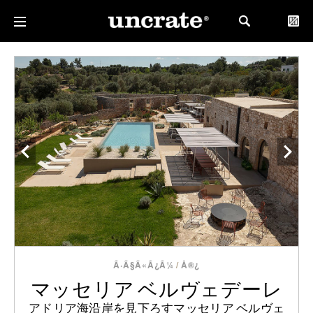
Ã·Ã§Ã«Ã¿Ã¼
/
Å®¿
マッセリア ベルヴェデーレ
アドリア海沿岸を見下ろすマッセリア ベルヴェ