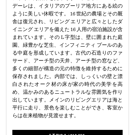
デーレは、イタリアのプーリア地方にある絵の
ように美しい休暇です。 16 世紀の農場とその厩
舎は復元され、リビング エリアと広々としたダ
イニング エリアを備えた 16 人用の宿泊施設が含
まれています。その L 字型は、壁に囲まれた庭
園、緑豊かな芝生、インフィニティ プールのあ
る中庭を形成しています。古代の石造りのファ
サード、アーチ型の天井、アーチ型の窓など、
多くの細部が構造の元の特徴を維持するために
保存されました。内部では、しっくいの壁と漂
白されたオーク材の床が家の時代の美学を高
め、温かみのあるニュートラルな雰囲気を作り
出しています。メインのリビングエリアは海と
平行に走り、景色を楽しむことができ、客室か
らは在来植物が見渡せます。