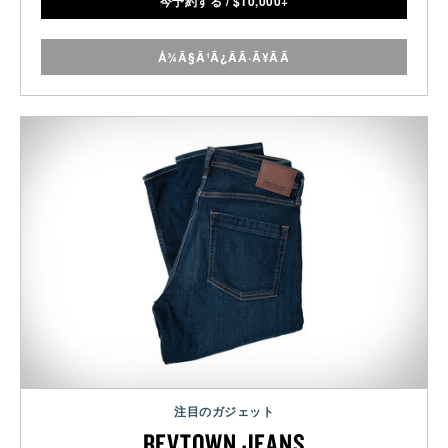
今予約する
/
$
10,000+
Å¾Ã§Ã¹Ã¿ÃÃ·Ã¥ÃÃ
注目のガジェット
REVTOWN JEANS