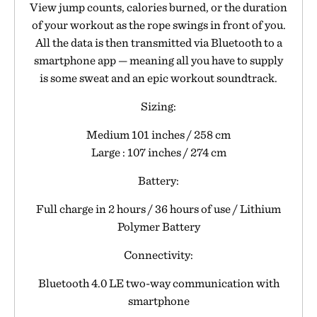
View jump counts, calories burned, or the duration
of your workout as the rope swings in front of you.
All the data is then transmitted via Bluetooth to a
smartphone app — meaning all you have to supply
is some sweat and an epic workout soundtrack.
Sizing:
Medium 101 inches / 258 cm
Large : 107 inches / 274 cm
Battery:
Full charge in 2 hours / 36 hours of use / Lithium
Polymer Battery
Connectivity:
Bluetooth 4.0 LE two-way communication with
smartphone