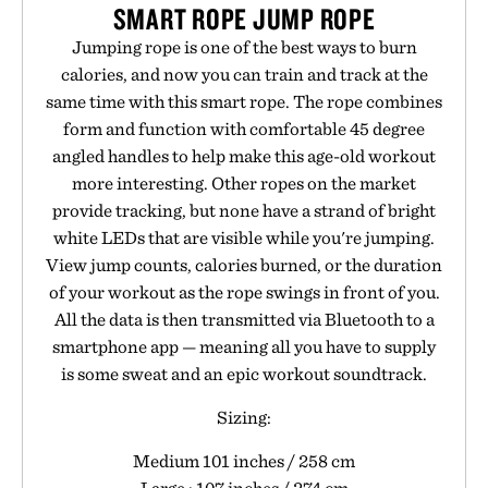
SMART ROPE JUMP ROPE
Jumping rope is one of the best ways to burn
calories, and now you can train and track at the
same time with this smart rope. The rope combines
form and function with comfortable 45 degree
angled handles to help make this age-old workout
more interesting. Other ropes on the market
provide tracking, but none have a strand of bright
white LEDs that are visible while you're jumping.
View jump counts, calories burned, or the duration
of your workout as the rope swings in front of you.
All the data is then transmitted via Bluetooth to a
smartphone app — meaning all you have to supply
is some sweat and an epic workout soundtrack.
Sizing:
Medium 101 inches / 258 cm
Large : 107 inches / 274 cm