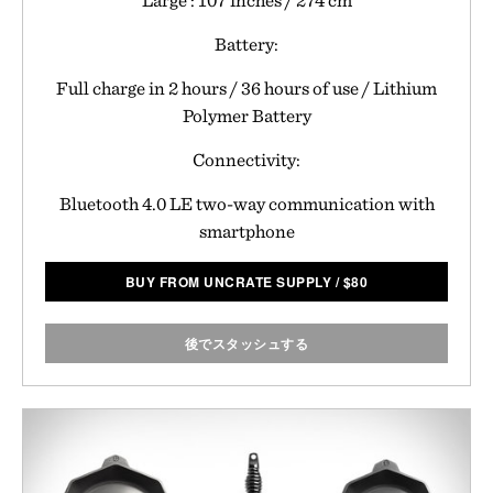
Battery:
Full charge in 2 hours / 36 hours of use / Lithium
Polymer Battery
Connectivity:
Bluetooth 4.0 LE two-way communication with
smartphone
BUY FROM UNCRATE SUPPLY
/
$
80
後でスタッシュする