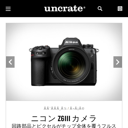
ÃÃ¯ÃÃ­Ã¸Ã¼
/
Ã«Ã¡Ã©
ニコン Z6III カメラ
回路部品とピクセルがチップ全体を覆うフルス