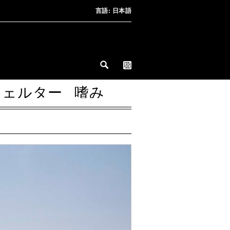
言語:
日本語
シェルター
嗜み