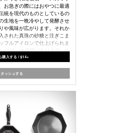
、お急ぎの際にはおやつに最適
伝統を現代のものとしているの
の生地を一晩冷やして発酵させ
りや風味が広がります。それか
入された真珠の砂糖と注ぎこま
ッフルアイロンで仕上げられま
ンフリーの品種があります。 6
ら購入する
/
$
14+
ックとして販売。
スタッシュする