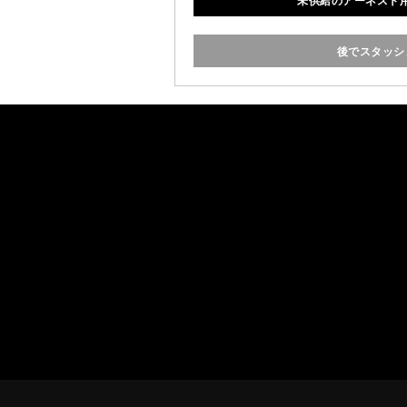
未供給のアーネスト
ドップの収納スペースを最大
タイルのコンテナに
後でスタッシ