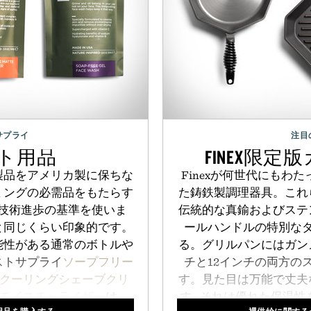
サプライ
注目
ト用品
FINEX限
製品をアメリカ製に保ちな
Finexが何世代にもわ
ミングの必需品をもたらす
た鋳鉄製調理器具。これ
技術進歩の基準を使いま
伝統的な真鍮およびステ
と同じくらい印象的です。
ールハンドルの特別な
能性がある通常のボトルや
る。グリルパンにはガン
ストサプライ
ソープフリー
チと12インチの両方の
クーリングシェーブクリ
す。見た目は万能で丈夫
モイスチャライザー
は、
す - それは優れた保温