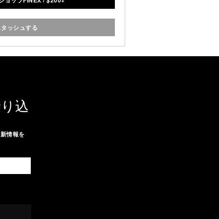
ョップFINEX
/
$
200+
不滅の調理面として使用するこ
できます。
スタッシュする
乗り込
最新情報を