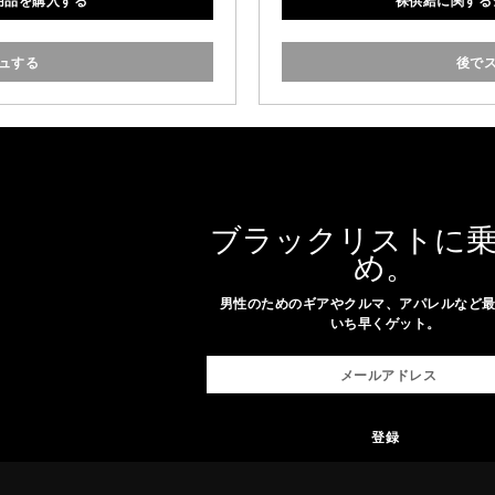
用品を購入する
裸供給に関するシ
限にするソフトフラスコス
理したいときはほとんど
入っています。
とが
ュする
後で
ブラックリストに
め。
男性のためのギアやクルマ、アパレルなど
いち早くゲット。