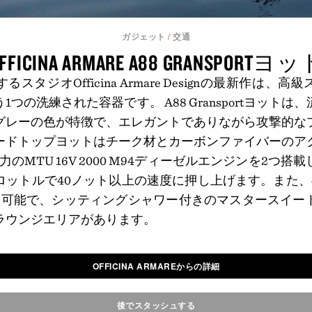
ガジェット
/
交通
FFICINA ARMARE A88 GRANSPORTヨ
スタジオOfficina Armare Designの最新作は、
つの洗練された容器です。 A88 Gransportヨット
グレーの色が特徴で、エレガントでありながら攻撃的な
ードトップヨットはチーク材とカーボンファイバーのア
馬力のMTU 16V 2000 M94ディーゼルエンジンを2つ
ロットルで40ノット以上の速度に押し上げます。また、
泊可能で、シッティングシャワー付きのマスタースイー
ラウンジエリアがあります。
OFFICINA ARMAREからの詳細
後でスタッシュする