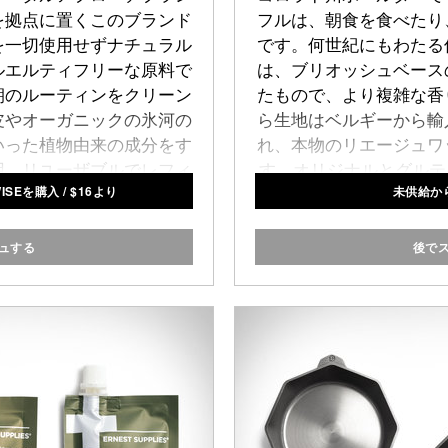
を拠点に置くこのブランド
フルは、朝食を食べたり
を一切使用せずナチュラル
です。何世紀にもわたる
ルエルティフリーな原料で
は、ブリオッシュベース
朝のルーティンをクリーン
たもので、より複雑な香
皮やオーガニックの氷河の
ら生地はベルギーから輸
いった植物由来の成分をす
れ、本物のリエージュワ
用。リユーザブルでレフィ
す。オリジナルとグルテ
ISEを購入
/
$
16より
未供給か
た
シャンプー
や
グレーシア
個入りパ
プルクリームポマード
など
としてレフィルも用意され
ュする
後で
。