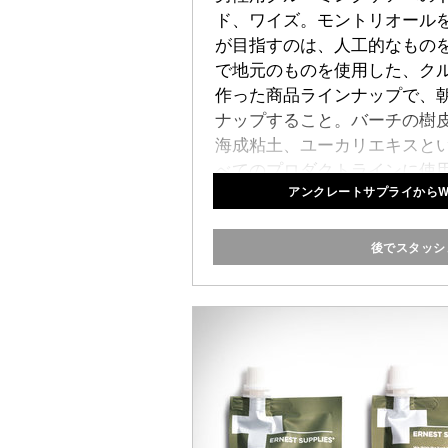
ド、ワイズ。モントリオール
が目指すのは、人工的なもの
で地元のものを使用した、ク
作った商品ラインナップで、
ナップすること。バーチの樹
海成粘土、ユーカリエキスと
べてのプロダクトラインに使
アンクレートサプライからW
ルできるガラスジャーに入っ
クレイポマード
、
レッドメー
は、ブランドが持つ環境対策
後でスタッシ
ている