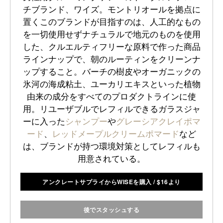
チブランド、ワイズ。モントリオールを拠点に
置くこのブランドが目指すのは、人工的なもの
を一切使用せずナチュラルで地元のものを使用
した、クルエルティフリーな原料で作った商品
ラインナップで、朝のルーティンをクリーンナ
ップすること。バーチの樹皮やオーガニックの
氷河の海成粘土、ユーカリエキスといった植物
由来の成分をすべてのプロダクトラインに使
用。リユーザブルでレフィルできるガラスジャ
ーに入った
シャンプー
や
グレーシアクレイポマ
ード
、
レッドメープルクリームポマード
など
は、ブランドが持つ環境対策としてレフィルも
用意されている。
アンクレートサプライからWISEを購入
/
$
16より
後でスタッシュする