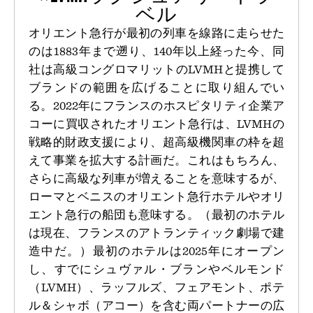
ベル
オリエント急行が最初の列車を線路に走らせた
のは1883年まで遡り、140年以上経った今、同
社は高級コングロマリットのLVMHと提携して
ブランドの範囲を広げることに取り組んでい
る。2022年にフランスのホスピタリティ企業ア
コーに買収されたオリエント急行は、LVMHの
戦略的財政支援により、超高級機関車の枠を超
えて事業を拡大する計画だ。これはもちろん、
さらに高級な列車が増えることを意味するが、
ローマとベニスのオリエント急行ホテルやオリ
エント急行の船団も意味する。（最初のホテル
は現在、フランスのアトランティック劇場で建
造中だ。）最初のホテルは2025年にオープン
し、すでにシュヴァル・ブランやベルモンド
（LVMH）、ラッフルズ、フェアモント、ポテ
ル＆シャボ（アコー）を含む両パートナーの広