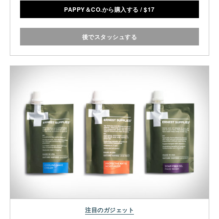
PAPPY＆CO.から購入する
/
$
17
後でスタッシュする
注目のガジェット