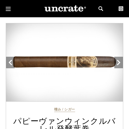
嗜み
/
シガー
パピーヴァンウィンクルバ
レル発酵葉巻