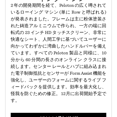
2 年の開発期間を経て、Peloton の広く噂されて
いるローイング マシン (単に Row と呼ばれる)
が発表されました。フレームは主に粉体塗装さ
れた鋳造アルミニウムで作られ、一方の端に回
転式の 23 インチ HD タッチスクリーン、非常に
快適なシート、人間工学に基づいてユーザーに
向かってわずかに湾曲したハンドルバーを備え
ています。すべての Peloton 製品と同様に、10
分から 60 分間の長さのオンライン クラスに接
続します。センター レールとハブに組み込まれ
た電子制御抵抗とセンサーが Form Assist 機能を
強化し、ユーザーのフォームに関するライブ フ
ィードバックを提供します。効率を最大化し、
怪我を防ぐための修正。 12月に出荷開始予定で
す。