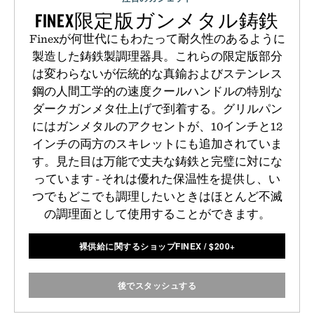
FINEX限定版ガンメタル鋳鉄
Finexが何世代にもわたって耐久性のあるように
製造した鋳鉄製調理器具。これらの限定版部分
は変わらないが伝統的な真鍮およびステンレス
鋼の人間工学的の速度クールハンドルの特別な
ダークガンメタ仕上げで到着する。グリルパン
にはガンメタルのアクセントが、10インチと12
インチの両方のスキレットにも追加されていま
す。見た目は万能で丈夫な鋳鉄と完璧に対にな
っています - それは優れた保温性を提供し、い
つでもどこでも調理したいときはほとんど不滅
の調理面として使用することができます。
裸供給に関するショップFINEX
/
$
200+
後でスタッシュする