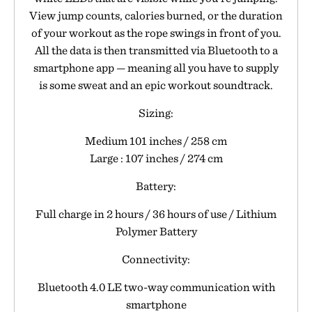
View jump counts, calories burned, or the duration
of your workout as the rope swings in front of you.
All the data is then transmitted via Bluetooth to a
smartphone app — meaning all you have to supply
is some sweat and an epic workout soundtrack.
Sizing:
Medium 101 inches / 258 cm
Large : 107 inches / 274 cm
Battery:
Full charge in 2 hours / 36 hours of use / Lithium
Polymer Battery
Connectivity:
Bluetooth 4.0 LE two-way communication with
smartphone