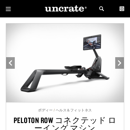
ボディー
/
ヘルス＆フィットネス
PELOTON ROW コネクテッド ロ
ーイング マシン