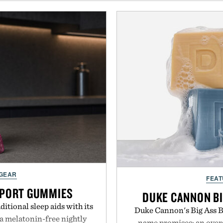
 GEAR
FEAT
PPORT GUMMIES
DUKE CANNON BI
itional sleep aids with its
Duke Cannon's Big Ass Br
 melatonin-free nightly
name promises: an oversi