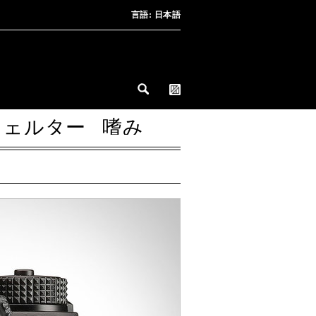
言語:
日本語
シェルター
嗜み