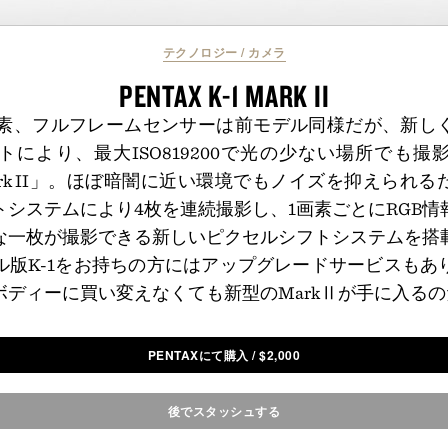
テクノロジー
/
カメラ
PENTAX K-1 MARK II
万画素、フルフレームセンサーは前モデル同様だが、新し
トにより、最大ISO819200で光の少ない場所でも撮
-1 Mark II」。ほぼ暗闇に近い環境でもノイズを抑えら
トシステムにより4枚を連続撮影し、1画素ごとにRGB情
な一枚が撮影できる新しいピクセルシフトシステムを搭
ル版K-1をお持ちの方にはアップグレードサービスもあ
ボディーに買い変えなくても新型のMarkⅡが手に入るの
PENTAXにて購入
/
$
2,000
後でスタッシュする