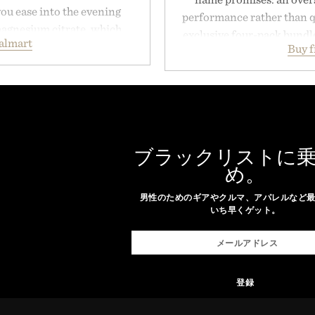
ou ease into the evening
performance rather than q
magnesium citrate, which
exclusive four-pack bundle
almart
and the body's natural
Buy 
crafted to deliver a rich
linically tested KSM-66
easily outlasts ordinary 
asional stress and promote
and the brand's unmista
. Finished in a naturally
grooming, it's a practica
with no artificial dyes or
stocked for months while 
vegetarian, and gluten-free
warehouse
proach to winding down
ブラックリストに
medicated sleep aids. It's a
め。
Presented
 ritual that prioritizes
男性のためのギアやクルマ、アパレルなど
s, and everyday wellness.
いち早くゲット。
 Unisom.
suming any new supplement
made are solely those of the
e of Uncrate.