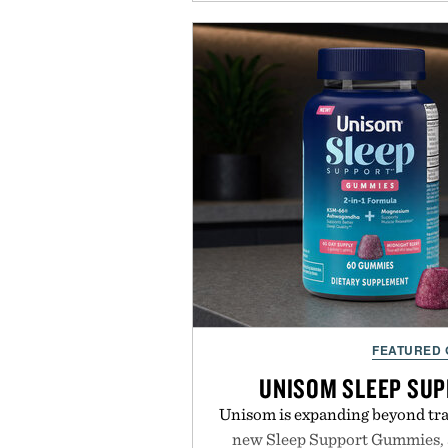
FEATURED
UNISOM SLEEP SU
Unisom is expanding beyond trad
new Sleep Support Gummies, a