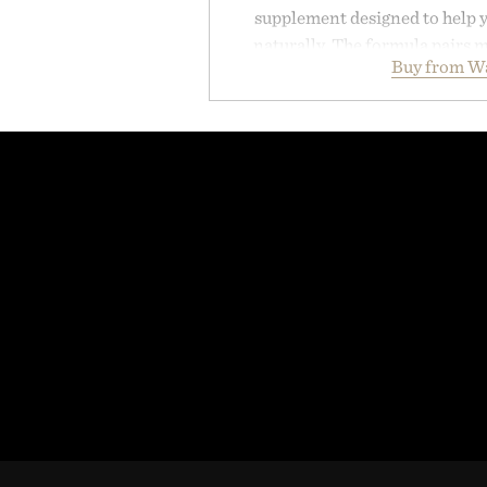
supplement designed to help y
naturally. The formula pairs 
Buy from W
supports muscle relaxation 
melatonin production, with c
ashwagandha to help manage occ
a more restful bedtime routine
flavored Midnight Berry gummy 
synthetic colors, the non-GMO, 
formula offers a modern ap
without relying on melatonin or 
simple addition to an evening
consistency, clean ingredient
Presented by
Consult a physician before con
or medication. Any health claims 
brand and not thos