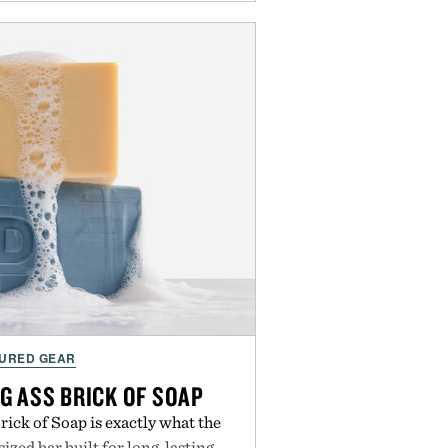
URED GEAR
G ASS BRICK OF SOAP
ick of Soap is exactly what the
zed bar built for long-lasting