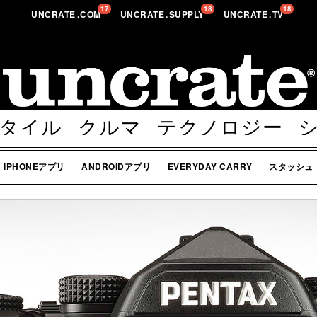
17
18
18
UNCRATE
.
COM
UNCRATE
.
SUPPLY
UNCRATE
.
TV
タイル
クルマ
テクノロジー
ボディー
その他
IPHONEアプリ
ANDROIDアプリ
EVERYDAY CARRY
スタッシュ