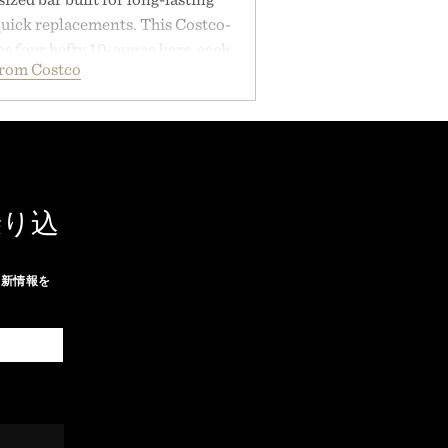
uick replacements. This Costco-
s four hefty 10-ounce bars, each
from Costco
 lather and substantial feel that
soap. With bold signature scents
kably no-nonsense approach to
l upgrade that keeps the shower
offering exceptional value in a
-sized package.
乗り込
 by Duke Cannon.
最新情報を