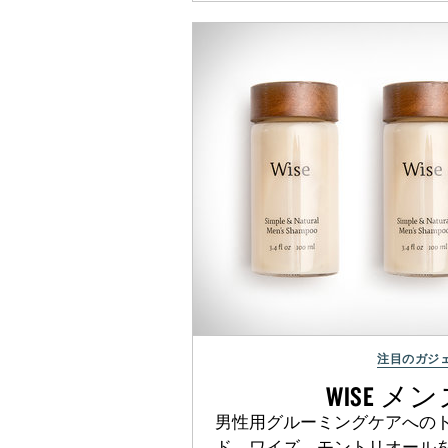
注目のガジ
WISE メ
男性用グルーミングケアへの
ド、ワイズ。モントリオール