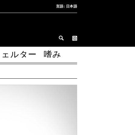
言語:
日本語
シェルター
嗜み