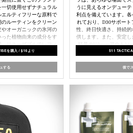
を一切使用せずナチュラル
うに見えるオンデューテ
ルエルティフリーな原料で
利点を備えています。各
朝のルーティンをクリーン
れており、D30サポー
皮やオーガニックの氷河の
性、終日快適さ、持続的
いった植物由来の成分をす
供します。また、安定し
用。リユーザブルでレフィ
軽量のVibramアウト
ISEを購入
/
$
16より
511 TACT
た
シャンプー
や
グレーシア
り、各ペアが長期にわ
プルクリームポマード
など
す。
5.11 
としてレフィルも用意され
ュする
後で
。