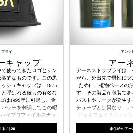
サプライ
アンク
カーキャップ
アー
中で使ってきたロゴとシン
アーネストサプライは、
象徴的なものです。この黒
がら、外出先で男性にグ
ッシュキャップは、1975
ために、植物ベースの
」と呼ばれる彼らの有名な
す。その製品が包装であ
ゴは1992年に引退し、金
バストやリークが発生す
トパッチを刺繍してこの帽
チューブとは異なり、ア
のハイプロファイルスナッ
ジェルフェイスウォッ
通気性があり、カジュアル
ーム
、
プロテクティブ
する
/
$
20
未供給のアー
タッチを追加します。
ドップの収納スペースを