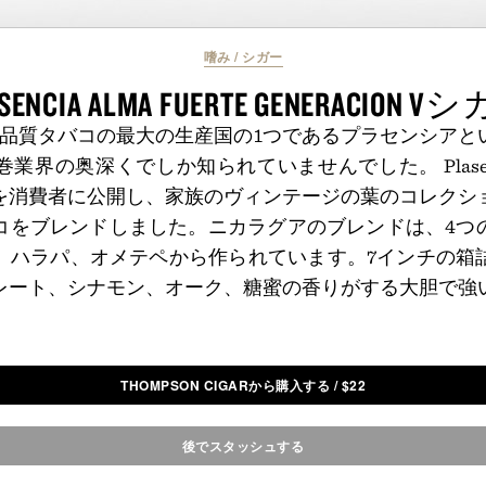
嗜み
/
シガー
SENCIA ALMA FUERTE GENERACION 
高品質タバコの最大の生産国の1つであるプラセンシアと
界の奥深くでしか知られていませんでした。 Plasencia A
を消費者に公開し、家族のヴィンテージの葉のコレクシ
コをブレンドしました。ニカラグアのブレンドは、4つ
、ハラパ、オメテペから作られています。7インチの箱
レート、シナモン、オーク、糖蜜の香りがする大胆で強
THOMPSON CIGARから購入する
/
$
22
後でスタッシュする