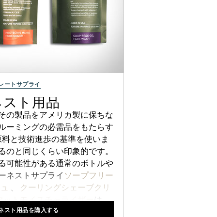
レートサプライ
ネスト用品
その製品をアメリカ製に保ちな
ルーミングの必需品をもたらす
原料と技術進歩の基準を使いま
るのと同じくらい印象的です。
る可能性がある通常のボトルや
ーネストサプライ
ソープフリー
シュ
、
クーリングシェーブクリ
マットモイスチャライザー
は、
ネスト用品を購入する
最大限にするソフトフラスコス