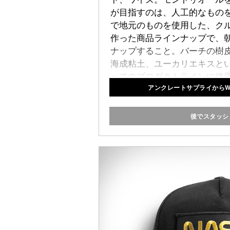
が目指すのは、人工的なもの
で地元のものを使用した、ク
作った商品ラインナップで、
ナップすること。バーチの樹
海成粘土、ユーカリエキスと
べてのプロダクトラインに使
アンクレートサプライからW
ルできるガラスジャーに入っ
クレイポマード
、
レッドメー
は、ブランドが持つ環境対策
後でスタッシ
ている