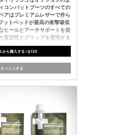
ィコンバットブーツのすべての
ペアはプレミアムレザーで作ら
トフットベッドが最高の衝撃吸収
なヒールとアーチサポートを提
た安定性とグリップを実現する
ソールも備えています。これによ
ICALから購入する
/
$
120
たって使用できる状態になりま
Tacticalにより提示。
スタッシュする