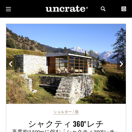
シェルター
/
宿
シャクティ 360°レチ
高度約2,500mに佇む「シャクティ360°レチ」