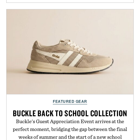
FEATURED GEAR
BUCKLE BACK TO SCHOOL COLLECTION
Buckle's Guest Appreciation Event arrives at the
perfect moment, bridging the gap between the final
weeks of summer and the start of a new school