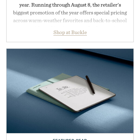
year. Running through August 8, the retailer's
biggest promotion of the year offers special pricing
across warm-weather favorites and back-to-school
essentials, making it easy to refresh an entire
Shop at Buckle
wardrobe in one trip. From perfectly broken-in
denim and breathable seasonal staples to versatile
layering pieces built for cooler days ahead, the
event highlights the styles Buckle is known for
while helping shoppers transition seamlessly from
summer weekends to campus life. It's an ideal
opportunity to stock up on the pieces that will
carry you through the season ahead.
Presented by Buckle.