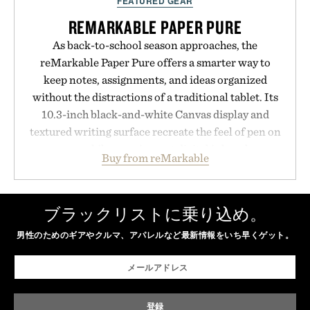
FEATURED GEAR
REMARKABLE PAPER PURE
As back-to-school season approaches, the
reMarkable Paper Pure offers a smarter way to
keep notes, assignments, and ideas organized
without the distractions of a traditional tablet. Its
10.3-inch black-and-white Canvas display and
textured writing surface recreate the feel of pen on
paper, while near-instant digital ink makes
Buy from reMarkable
lectures, study sessions, and brainstorming feel
natural. Lightweight enough to carry between
classes and capable of lasting up to three weeks on
ブラックリストに乗り込め。
a charge, it also syncs with Google Drive, OneDrive,
男性のためのギアやクルマ、アパレルなど最新情報をいち早くゲット。
Dropbox, and popular calendar platforms, with
handwriting search, text conversion, and AI-
powered summaries helping students spend less
time organizing notes and more time learning.