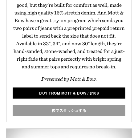
good, but they're built for comfort as well, made
using high quality 16% stretch denim. And Mott &
Bow have a great try-on program which sends you
two pairs of jeans with a preprinted prepaid return
label to send back the size that does not fit.
Available in 32", 34", and now 30" length, they're
hand-sanded, stone-washed, and treated for a just-
right fade that pairs perfectly with bright spring
and summer tops and requires no break-in.
Presented by Mott & Bow.
BUY FROM MOTT & BOW
/
$
108
後でスタッシュする