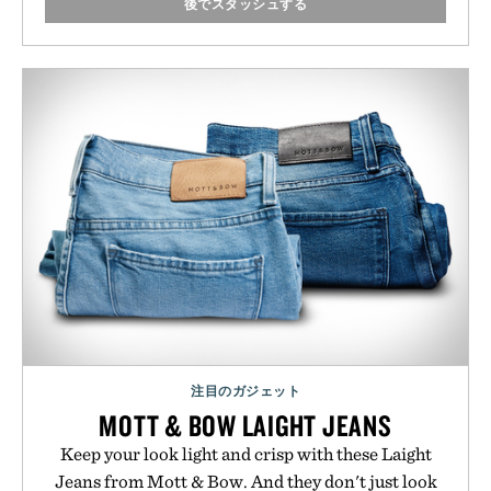
後でスタッシュする
注目のガジェット
MOTT & BOW LAIGHT JEANS
Keep your look light and crisp with these Laight
Jeans from Mott & Bow. And they don't just look