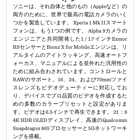
ソニーは、それ自体と他のもの（Appleなど）の
両方のために、世界で最高の電話カメラのいく
つかを製造しています。 Xperia 1 Mk IIスマート
フォンは、もう1つの例です。 Alpha 9カメラの
エンジニアと共同開発した1 / 1.7インチExmor
RSセンサーとBionz X for Mobileエンジンは、リ
アルタイムのアイトラッキング、高速オートフ
ォーカス、マニュアルによる並外れた汎用性の
ために組み合わされています。コントロールと
RAWのサポート。16、24、および70mmツァイ
スレンズもビデオデューティーに対応してお
り、デバイスでプロ品質のビデオを作成するた
めの多数のカラープリセットと設定がありま
す。ビデオは6.5インチで再生できます。 21：9
4K HDR OLEDディスプレイ、高速のQualcomm
Snapdragon 865プロセッサーと5Gネットワーキ
ングを搭載。