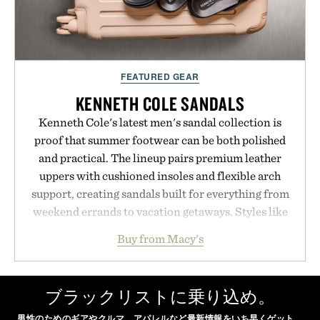
FEATURED GEAR
KENNETH COLE SANDALS
Kenneth Cole's latest men's sandal collection is
proof that summer footwear can be both polished
and practical. The lineup pairs premium leather
uppers with cushioned insoles and flexible arch
support, creating sandals built for everything from
weekend errands to vacation getaways. Styles like
the Worly and Willy offer classic thong silhouettes
Buy from Macy's
with elevated finishes, while the Wassen
introduces a modern two-tone look and the
Wooper delivers a refined leather slide that works
ブラックリストに乗り込め。
just as well with linen trousers as it does with
男性のためのギアやクルマ、アパレルなど最新情報をいち早くゲット。
shorts. Comfortable enough for all-day wear and