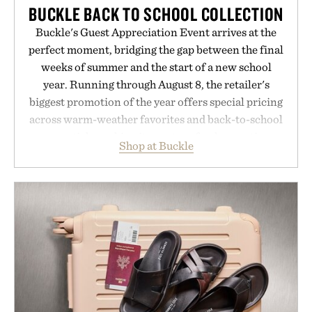
BUCKLE BACK TO SCHOOL COLLECTION
Buckle's Guest Appreciation Event arrives at the
perfect moment, bridging the gap between the final
weeks of summer and the start of a new school
year. Running through August 8, the retailer's
biggest promotion of the year offers special pricing
across warm-weather favorites and back-to-school
essentials, making it easy to refresh an entire
Shop at Buckle
wardrobe in one trip. From perfectly broken-in
denim and breathable seasonal staples to versatile
layering pieces built for cooler days ahead, the
event highlights the styles Buckle is known for
while helping shoppers transition seamlessly from
summer weekends to campus life. It's an ideal
opportunity to stock up on the pieces that will
carry you through the season ahead.
Presented by Buckle.