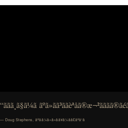
“ããã¸ã§ã¼ã ãºã»ãã³ããèªåã®æ¬²ãããã®ãéãã
— Doug Stephens, ãªãã¼ã«ã»ãã¥ã¼ãã£ãªã¹ã