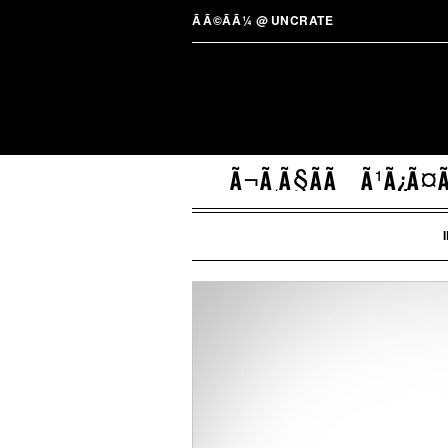
ÃÃ©Ã­Ã¼
@
UNCRATE
Ã¬Ã¸Ã§ÃÃ
Ã¹Ã¿Ã¤Ã