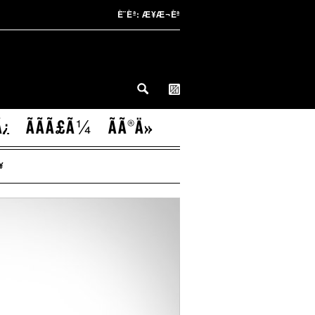
È¨Èª:
Æ¥Æ¬Èª
Ã¿
ÃÃÃ£Ã¼
ÃÃ®Ä»
¥