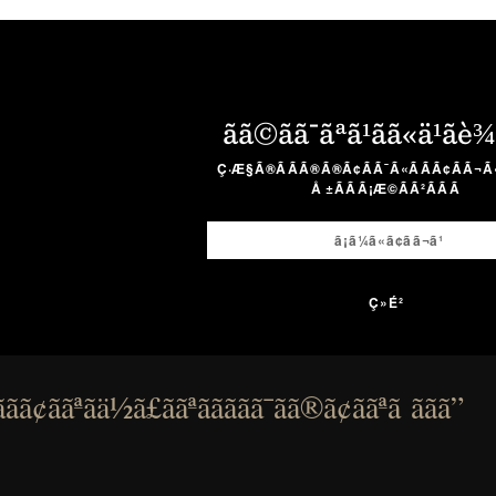
ãã©ãã¯ãªã¹ãã«ä¹ãè¾
Ç·Æ§Ã®ÃÃÃ®Ã®Ã¢ÃÃ¯Ã«ÃÃÃ¢ÃÃ¬Ã
Å ±ÃÃÃ¡Æ©ÃÃ²ÃÃÃ
ã¢ããªãä½ã£ããªããããã¯ãã®ã¢ããªã ããã”