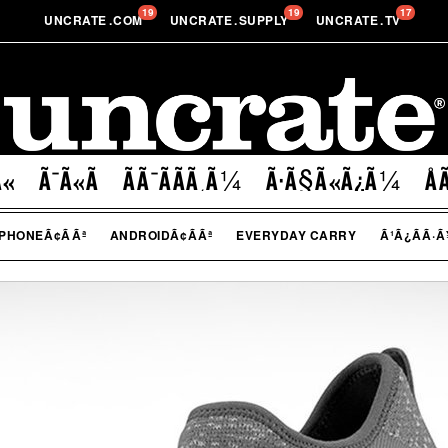
19
19
17
UNCRATE
.
COM
UNCRATE
.
SUPPLY
UNCRATE
.
TV
«
Ã¯Ã«Ã
ÃÃ¯ÃÃ­Ã¸Ã¼
Ã·Ã§Ã«Ã¿Ã¼
Å
IPHONEÃ¢ÃÃª
ANDROIDÃ¢ÃÃª
EVERYDAY CARRY
Ã¹Ã¿ÃÃ·Ã