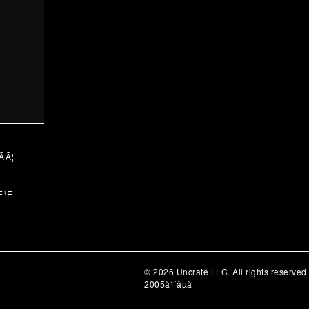
Ã¦
¹É
© 2026 Uncrate LLC. All rights reserved.
2005å¹´åµå