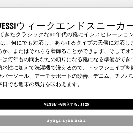
VESSIウィークエンドスニーカ
てきたクラシックな90年代の靴にインスピレーショ
ックは、何にでも対応し、あらゆるタイプの天候に対応し
るか、またはそれらを着飾ることができます、そしてオ
ーは何年もの間あなたの頼りになる靴になる準備ができ
防水性に加えて洗濯機で洗えるので、トップシェイプを
ラバーソール、アーチサポートの改善、デニム、チノパ
平日でも週末の気分を味わえます。
VESSIから購入する
/
$
125
Å¾Ã§Ã¹Ã¿ÃÃ·Ã¥ÃÃ