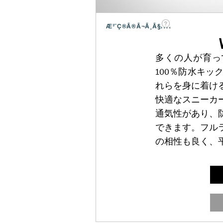
Æ³¨Ç®Ã®Ã¬Ã¸Ã§ÃÃ
多くの人が育っ
100％防水キ
れらを身に着け
快適なスニーカ
通気性があり、
できます。フル
の相性も良く、