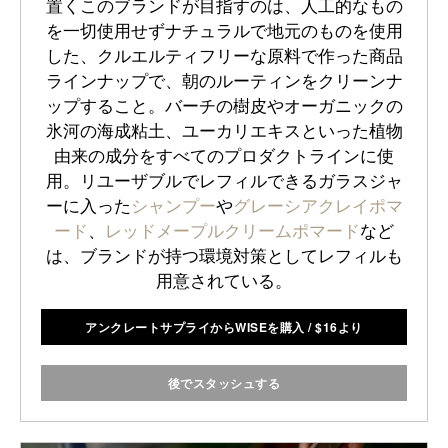
置くこのブランドが目指すのは、人工的なもの
を一切使用せずナチュラルで地元のものを使用
した、クルエルティフリーな原料で作った商品
ラインナップで、朝のルーティンをクリーンナ
ップすること。バーチの樹皮やオーガニックの
氷河の海成粘土、ユーカリエキスといった植物
由来の成分をすべてのプロダクトラインに使
用。リユーザブルでレフィルできるガラスジャ
ーに入った
シャンプー
や
グレーシアクレイポマ
ード
、
レッドメープルクリームポマード
など
は、ブランドが持つ環境対策としてレフィルも
用意されている。
アンクレートサプライからWISEを購入
/
$
16より
後でスタッシュする