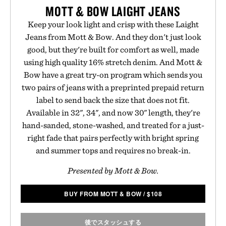
MOTT & BOW LAIGHT JEANS
Keep your look light and crisp with these Laight
Jeans from Mott & Bow. And they don't just look
good, but they're built for comfort as well, made
using high quality 16% stretch denim. And Mott &
Bow have a great try-on program which sends you
two pairs of jeans with a preprinted prepaid return
label to send back the size that does not fit.
Available in 32", 34", and now 30" length, they're
hand-sanded, stone-washed, and treated for a just-
right fade that pairs perfectly with bright spring
and summer tops and requires no break-in.
Presented by Mott & Bow.
BUY FROM MOTT & BOW
/
$
108
後でスタッシュする