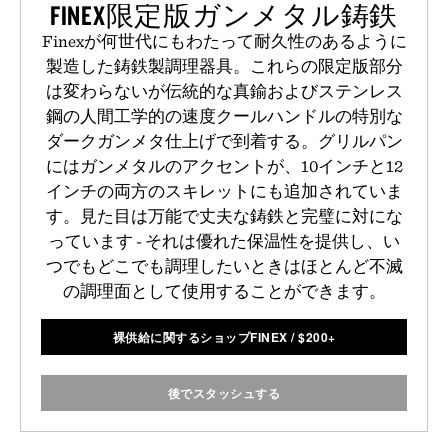
FINEX限定版ガンメタル鋳鉄
Finexが何世代にもわたって耐久性のあるように
製造した鋳鉄製調理器具。これらの限定版部分
は変わらないが伝統的な真鍮およびステンレス
鋼の人間工学的の速度クールハンドルの特別な
ダークガンメタ仕上げで到着する。グリルパン
にはガンメタルのアクセントが、10インチと12
インチの両方のスキレットにも追加されていま
す。見た目は万能で丈夫な鋳鉄と完璧に対にな
っています - それは優れた保温性を提供し、い
つでもどこでも調理したいときはほとんど不滅
の調理面として使用することができます。
裸供給に関するショップFINEX
/
$
200+
後でスタッシュする