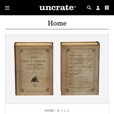
MY PROFILE
Home
MY WISHLIST
HOME
/
オフィス