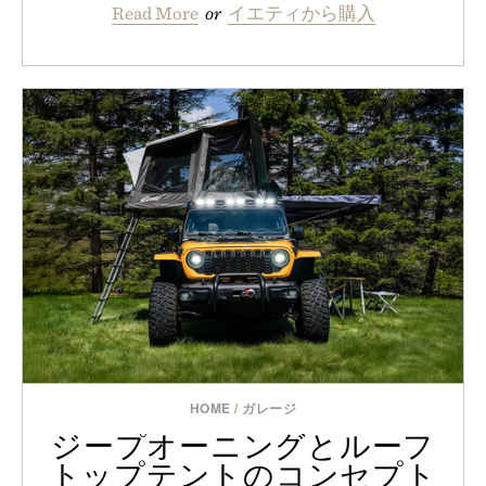
Read More
or
イエティから購入
HOME
/
ガレージ
ジープオーニングとルーフ
トップテントのコンセプト