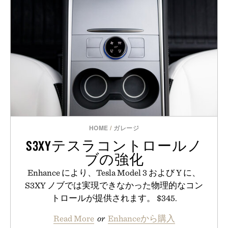
HOME
/
ガレージ
S3XYテスラコントロールノ
ブの強化
Enhance により、Tesla Model 3 および Y に、
S3XY ノブでは実現できなかった物理的なコン
トロールが提供されます。 $345.
Read More
or
Enhanceから購入