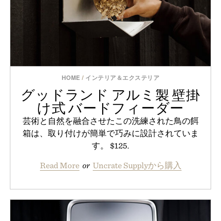
HOME
/
インテリア＆エクステリア
グッドランド アルミ製 壁掛
け式 バードフィーダー
芸術と自然を融合させたこの洗練された鳥の餌
箱は、取り付けが簡単で巧みに設計されていま
す。 $125.
Read More
or
Uncrate Supplyから購入