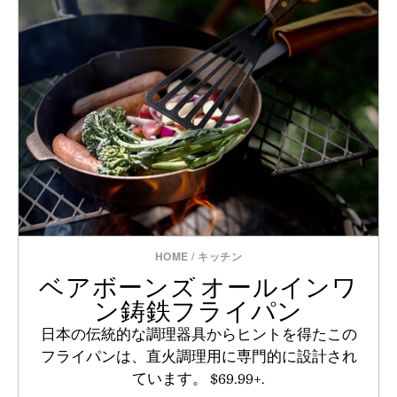
HOME
/
キッチン
ベアボーンズ オールインワ
ン鋳鉄フライパン
日本の伝統的な調理器具からヒントを得たこの
フライパンは、直火調理用に専門的に設計され
ています。 $69.99+.