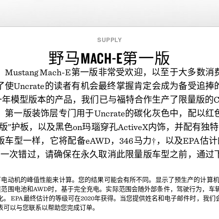
SUPPLY
野马MACH-E第一版
Mustang Mach-E第一版非常受欢迎，以至于大多数
使Uncrate的读者有机会最终掌握肯定会成为备受追
第一年模型版本的产品，我们已与福特合作生产了限量版的Carbon
第一版装饰层专门用于Uncrate的碳化灰色中，配以
版”护板，以及黑色on玛瑙穿孔ActiveX内饰，并配有独特
车型一样，它将配备eAWD，346马力†，以及EPA估计
第一次错过，请确保在永久取消此限量版车型之前，通过
下电动机的峰值性能来计算。您的结果可能会有所不同。显示了预生产的计算机生成
展范围电池和AWD时，基于完全充电。实际范围会随外部条件，驾驶行为，车
。 EPA最终估计的等级可在2020年获得。当您提供姓名和电子邮件时，我
表可以与您联系以帮助您完成订单。