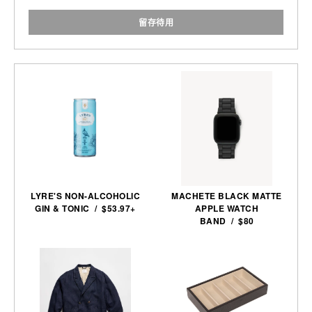
留存待用
LYRE'S NON-ALCOHOLIC
MACHETE BLACK MATTE
GIN & TONIC / $53.97+
APPLE WATCH
BAND / $80