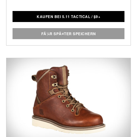
KAUFEN BEI 5.11 TACTICAL
/
$
9+
FÃ¼R SPÃ¤TER SPEICHERN