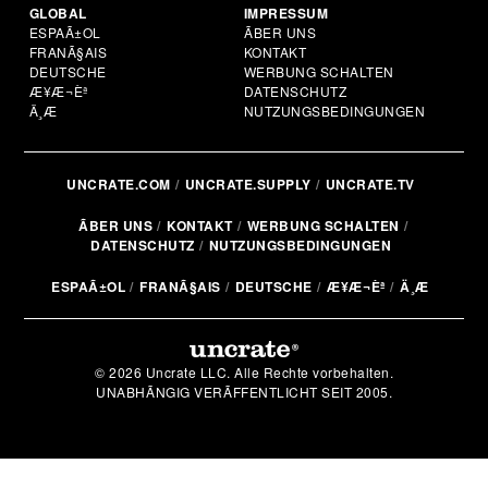
GLOBAL
IMPRESSUM
ESPAÃ±OL
ÃBER UNS
FRANÃ§AIS
KONTAKT
DEUTSCHE
WERBUNG SCHALTEN
Æ¥Æ¬Èª
DATENSCHUTZ
Ä¸­Æ
NUTZUNGSBEDINGUNGEN
UNCRATE.COM
UNCRATE.SUPPLY
UNCRATE.TV
ÃBER UNS
KONTAKT
WERBUNG SCHALTEN
DATENSCHUTZ
NUTZUNGSBEDINGUNGEN
ESPAÃ±OL
FRANÃ§AIS
DEUTSCHE
Æ¥Æ¬Èª
Ä¸­Æ
© 2026 Uncrate LLC. Alle Rechte vorbehalten.
UNABHÃNGIG VERÃFFENTLICHT SEIT 2005.