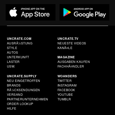
UNCRATE.COM
UNCRATE.TV
AUSRÃ¼STUNG
NEUESTE VIDEOS
STYLE
KANÃ¤LE
AUTOS
UNTERKUNFT
MAGAZINE
LASTER
AUSGABEN KAUFEN
USW.
FACHHÃ¤NDLER
UNCRATE.SUPPLY
WOANDERS
NEU EINGETROFFEN
TWITTER
BRANDS
INSTAGRAM
RÃ¼CKSENDUNGEN
FACEBOOK
VERSAND
YOUTUBE
PARTNERUNTERNEHMEN
TUMBLR
ORDER LOOKUP
HILFE