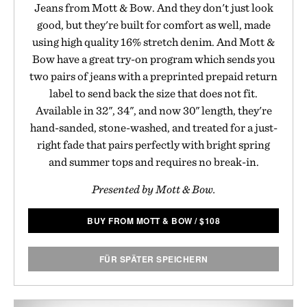
Jeans from Mott & Bow. And they don't just look
good, but they're built for comfort as well, made
using high quality 16% stretch denim. And Mott &
Bow have a great try-on program which sends you
two pairs of jeans with a preprinted prepaid return
label to send back the size that does not fit.
Available in 32", 34", and now 30" length, they're
hand-sanded, stone-washed, and treated for a just-
right fade that pairs perfectly with bright spring
and summer tops and requires no break-in.
Presented by Mott & Bow.
BUY FROM MOTT & BOW
/
$
108
FÜR SPÄTER SPEICHERN