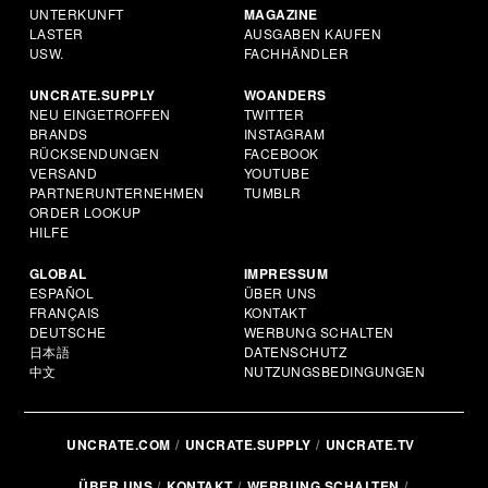
UNTERKUNFT
MAGAZINE
LASTER
AUSGABEN KAUFEN
USW.
FACHHÄNDLER
UNCRATE.SUPPLY
WOANDERS
NEU EINGETROFFEN
TWITTER
BRANDS
INSTAGRAM
RÜCKSENDUNGEN
FACEBOOK
VERSAND
YOUTUBE
PARTNERUNTERNEHMEN
TUMBLR
ORDER LOOKUP
HILFE
GLOBAL
IMPRESSUM
ESPAÑOL
ÜBER UNS
FRANÇAIS
KONTAKT
DEUTSCHE
WERBUNG SCHALTEN
日本語
DATENSCHUTZ
中文
NUTZUNGSBEDINGUNGEN
UNCRATE.COM
UNCRATE.SUPPLY
UNCRATE.TV
ÜBER UNS
KONTAKT
WERBUNG SCHALTEN