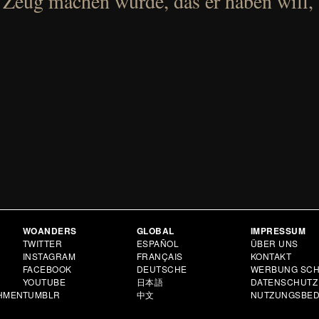
 Zeug machen würde, das er haben will,
WOANDERS
GLOBAL
IMPRESSUM
N
TWITTER
ESPAÑOL
ÜBER UNS
INSTAGRAM
FRANÇAIS
KONTAKT
FACEBOOK
DEUTSCHE
WERBUNG SCH
YOUTUBE
日本語
DATENSCHUTZ
HMEN
TUMBLR
中文
NUTZUNGSBE