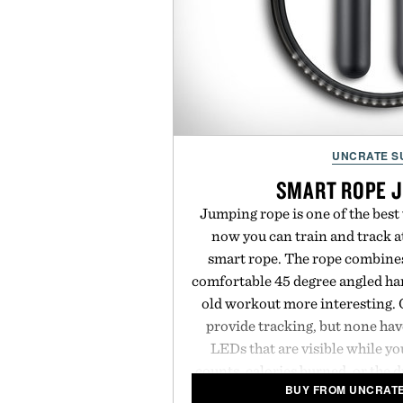
UNCRATE S
SMART ROPE 
Jumping rope is one of the best
now you can train and track a
smart rope. The rope combine
comfortable 45 degree angled han
old workout more interesting. 
provide tracking, but none hav
LEDs that are visible while y
counts, calories burned, or the 
BUY FROM UNCRATE
the rope swings in front of y