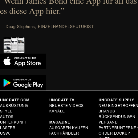
“Wenn James Bond eine App für all das
es diese App hier.”
— Doug Stephens, EINZELHANDELSFUTURIST
UNCRATE.COM
UNCRATE.TV
UNCRATE.SUPPLY
AUSRÜSTUNG
NEUESTE VIDEOS
NEU EINGETROFFE
STYLE
KANÄLE
BRANDS
AUTOS
RÜCKSENDUNGEN
UNTERKUNFT
MAGAZINE
VERSAND
LASTER
AUSGABEN KAUFEN
PARTNERUNTERNE
USW.
FACHHÄNDLER
ORDER LOOKUP