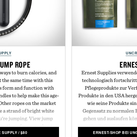
UPPLY
UNCR
JUMP ROPE
ERNES
 ways to burn calories, and
Ernest Supplies verwende
t the same time with this
technologisch fortschri
s form and function with
Pflegeprodukte zur Verf
dles to help make this age-
Produkte in den USA herge
Other ropes on the market
wie seine Produkte si
e a strand of bright white
Gegensatz zu normalen F
ou're jumping. View jump
gehen und auslaufen kö
duration of your workout as
seifenfreies Gel-Gesic
 SUPPLY
/
$
80
ERNEST-SHOP BEI U
ou. All the data is then
Cream
und
Protective Ma