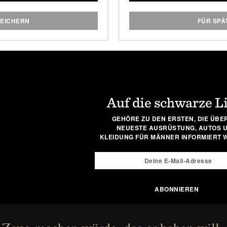
 smartphone app — meaning
Stil einer weichen Flas
 sweat and an epic workout
Dopp maximieren 
PEICHERN
FÜR SPÄ
ck.
:
es / 258 cm
es / 274 cm
Auf die schwarze L
y:
GEHÖRE ZU DEN ERSTEN, DIE ÜBER
NEUESTE AUSRÜSTUNG, AUTOS 
rs of use / Lithium Polymer
KLEIDUNG FÜR MÄNNER INFORMIERT 
y
ity:
 communication with
one