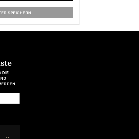
che, die den Stauraum in Ihrem
und dabei gut aussehen.
TER SPEICHERN
iste
 DIE
UND
WERDEN.