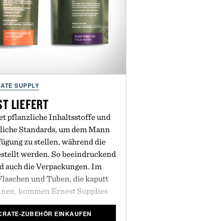
ATE SUPPLY
T LIEFERT
t pflanzliche Inhaltsstoffe und
ttliche Standards, um dem Mann
ügung zu stellen, während die
stellt werden. So beeindruckend
nd auch die Verpackungen. Im
laschen und Tuben, die kaputt
nnen, kommen Ernest Supplies
htswaschmittel
,
Cooling Shave
NCRATE-ZUBEHÖR EINKAUFEN
tte Moisturizer
in Behältern im