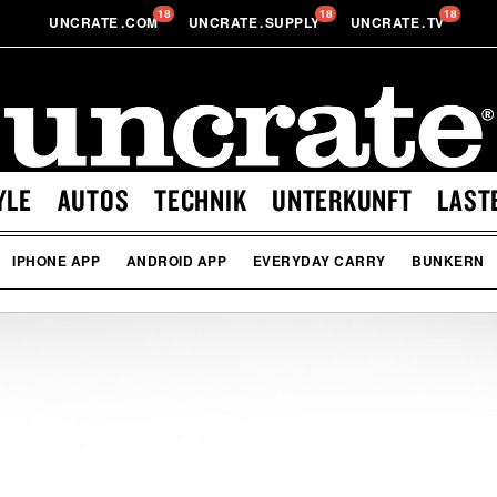
18
18
18
UNCRATE
.
COM
UNCRATE
.
SUPPLY
UNCRATE
.
TV
YLE
AUTOS
TECHNIK
UNTERKUNFT
LAST
IPHONE APP
ANDROID APP
EVERYDAY CARRY
BUNKERN