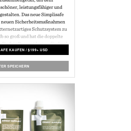
schöner, leistungsfähiger und
u gestalten. Das neue Simplisafe
t neuen Sicherheitsmaßnahmen
itternetzartiges Schutzsystem zu
alb so groß und hat die doppelte
 fünfzig Prozent lauter, fünfmal
ISAFE KAUFEN
/
$
199+ USD
iches, geschmeidiges kabelloses
r Berührung aktiviert wird. Das
rleicht innerhalb von ein paar
TER SPEICHERN
ne Löcher in die Wand bohren,
belungen durchführen oder
e Gegend schleppen zu müssen.
leichen revolutionären Preis
e zum am schnellsten wachsenden
nehmen der USA gemacht hat.
t von SimpliSafe.