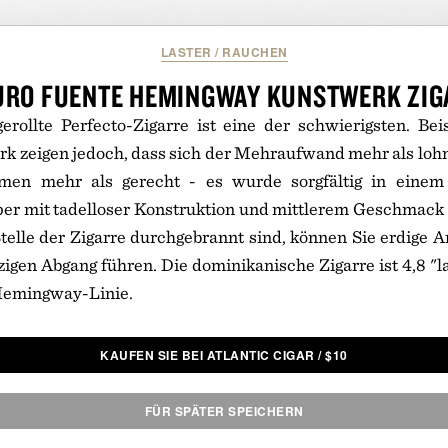
LASTER
/
RAUCHEN
URO FUENTE HEMINGWAY KUNSTWERK ZIG
rollte Perfecto-Zigarre ist eine der schwierigsten. Bei
k zeigen jedoch, dass sich der Mehraufwand mehr als loh
en mehr als gerecht - es wurde sorgfältig in einem
 mit tadelloser Konstruktion und mittlerem Geschmack ge
Stelle der Zigarre durchgebrannt sind, können Sie erdige
igen Abgang führen. Die dominikanische Zigarre ist 4,8 "l
 Hemingway-Linie.
KAUFEN SIE BEI ATLANTIC CIGAR
/
$
10
FÜR SPÄTER SPEICHERN