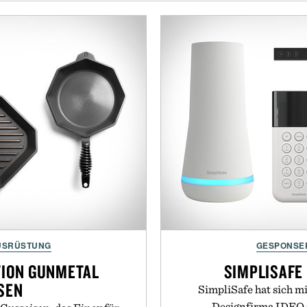
USRÜSTUNG
GESPONSE
ITION GUNMETAL
SIMPLISAFE
SEN
SimpliSafe hat sich m
Designfirma IDEO