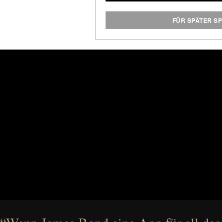
transmitted via Bluetooth to a
all you have to supply is some
FÜR SPÄTER S
soundtra
Sizing
Medium 101 inch
Large : 107 inch
Batter
Full charge in 2 hours / 36 hou
Batter
Connectiv
Bluetooth 4.0 LE two-way
smartph