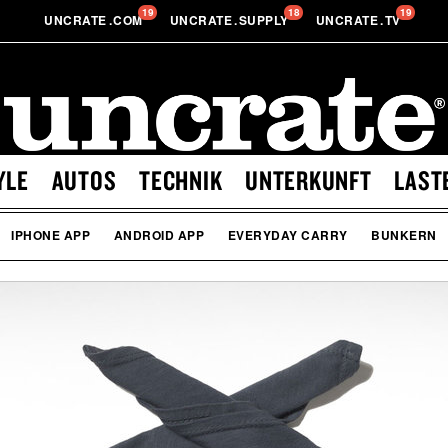
19
18
19
UNCRATE
.
COM
UNCRATE
.
SUPPLY
UNCRATE
.
TV
YLE
AUTOS
TECHNIK
UNTERKUNFT
LAST
IPHONE APP
ANDROID APP
EVERYDAY CARRY
BUNKERN