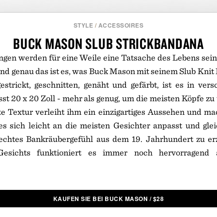
STYLE
/
ACCESSOIRES
BUCK MASON SLUB STRICKBANDANA
gen werden für eine Weile eine Tatsache des Lebens sein
nd genau das ist es, was Buck Mason mit seinem Slub Knit
estrickt, geschnitten, genäht und gefärbt, ist es in ver
sst 20 x 20 Zoll - mehr als genug, um die meisten Köpfe z
e Textur verleiht ihm ein einzigartiges Aussehen und mac
 es sich leicht an die meisten Gesichter anpasst und gle
echtes Bankräubergefühl aus dem 19. Jahrhundert zu e
sichts funktioniert es immer noch hervorragend al
KAUFEN SIE BEI BUCK MASON
/
$
28