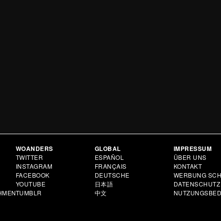
WOANDERS
GLOBAL
IMPRESSUM
N
TWITTER
ESPAÑOL
ÜBER UNS
INSTAGRAM
FRANÇAIS
KONTAKT
FACEBOOK
DEUTSCHE
WERBUNG SCH
YOUTUBE
日本語
DATENSCHUTZ
HMEN
TUMBLR
中文
NUTZUNGSBE