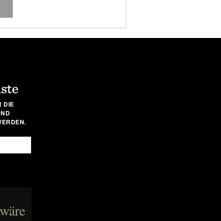
iste
 DIE
UND
WERDEN.
 wäre