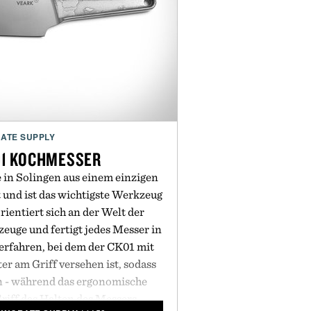
ATE SUPPLY
01 KOCHMESSER
in Solingen aus einem einzigen
t und ist das wichtigste Werkzeug
rientiert sich an der Welt der
euge und fertigt jedes Messer in
rfahren, bei dem der CK01 mit
r am Griff versehen ist, sodass
en - während das ergonomische
riff das Halten des Messers