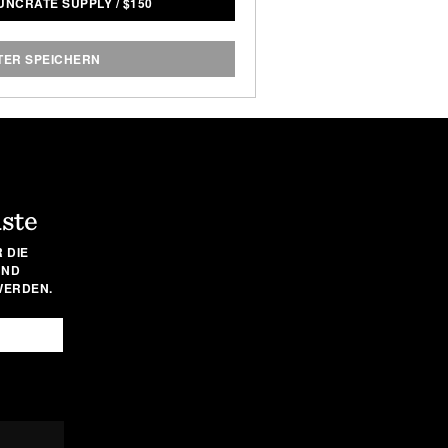
 UNCRATE SUPPLY
/
$
150
leichgewichtspunkt für einen
h eine beeindruckende Rockwell-
chärfer ist als die meisten seiner
TER SPEICHERN
 für nahezu jede Küchenaufgabe
m stellen. Klingenlänge: 7,9 "/
2,6" / Gewicht: 7 oz.
iste
 DIE
UND
WERDEN.