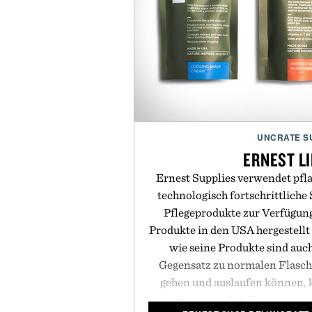
UNCRATE S
ERNEST L
Ernest Supplies verwendet pfla
technologisch fortschrittlich
Pflegeprodukte zur Verfügung
Produkte in den USA hergestell
wie seine Produkte sind auc
Gegensatz zu normalen Flasch
gehen und auslaufen können,
seifenfreies Gel-Gesichtswas