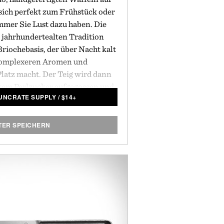
 sich perfekt zum Frühstück oder
mer Sie Lust dazu haben. Die
 jahrhundertealten Tradition
riochebasis, der über Nacht kalt
komplexeren Aromen und
atz macht. Der Teig wird dann
rtem Perlzucker aufgegossen und
 UNCRATE SUPPLY
/
$
14+
hen Lütticher Waffeleisen
h in originalen und glutenfreien
auft als 6er Pack.
TER SPEICHERN