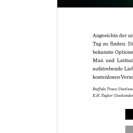
Angesichts der un
Tag zu finden. D
bekannte Optione
Man und Latitud
aufstrebende Lie
kostenlosen Versa
Buffalo Trace: Used und
E.H. Taylor: Used under