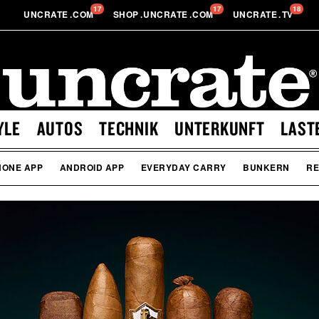
17
17
18
UNCRATE
.
COM
SHOP
.
UNCRATE
.
COM
UNCRATE
.
TV
YLE
AUTOS
TECHNIK
UNTERKUNFT
LAST
HONE APP
ANDROID APP
EVERYDAY CARRY
BUNKERN
RE