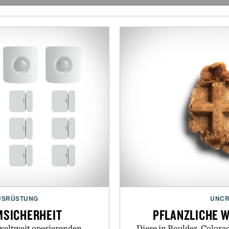
USRÜSTUNG
UNCR
MSICHERHEIT
PFLANZLICHE W
 weltweit operierenden
Diese in Boulder, Colora