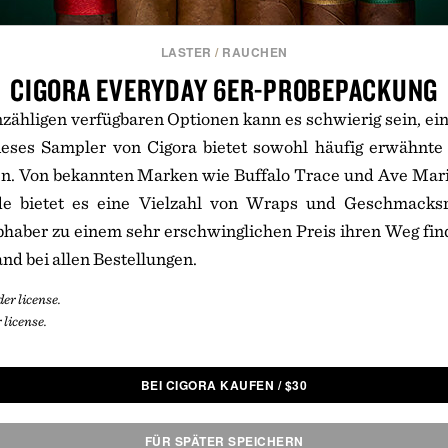
LASTER
/
RAUCHEN
CIGORA EVERYDAY 6ER-PROBEPACKUNG
zähligen verfügbaren Optionen kann es schwierig sein, ein
ieses Sampler von Cigora bietet sowohl häufig erwähnte
n. Von bekannten Marken wie Buffalo Trace und Ave Mari
e bietet es eine Vielzahl von Wraps und Geschmacksr
bhaber zu einem sehr erschwinglichen Preis ihren Weg fin
nd bei allen Bestellungen.
er license.
 license.
BEI CIGORA KAUFEN
/
$
30
FÜR SPÄTER SPEICHERN