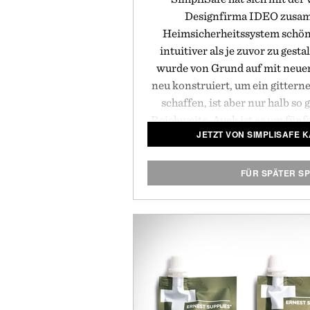
Designfirma IDEO zusam
Heimsicherheitssystem schöne
intuitiver als je zuvor zu gest
wurde von Grund auf mit neu
neu konstruiert, um ein gittern
schaffen, ist aber nur halb so 
Reichweite. Auch ist es um fünf
JETZT VON SIMPLISAFE 
schneller und hat ein weiches,
Keypad, das mit nur einer Berü
System lässt sich kinderleich
FÜR SPÄTER S
Minuten einrichten, ohne Löc
komplizierte Verkabelung
Werkzeugkästen durch die Geg
Außerdem wird es zum gleich
angeboten, der Simplisafe zum 
Heimsicherheitsunternehmen
Präsentiert von 