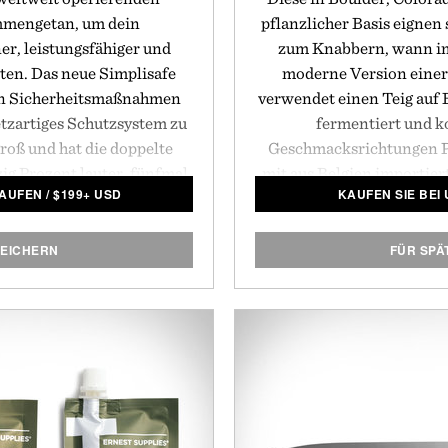
mengetan, um dein
pflanzlicher Basis eignen
r, leistungsfähiger und
zum Knabbern, wann im
alten. Das neue Simplisafe
moderne Version einer
en Sicherheitsmaßnahmen
verwendet einen Teig auf B
etzartiges Schutzsystem zu
fermentiert und 
groß und hat die doppelte
Geschmacksrichtungen Pl
zig Prozent lauter, fünfmal
mit aus Belgien importie
KAUFEN
/
$
199+ USD
KAUFEN SIE BEI
 geschmeidiges kabelloses
in einem authentisc
hrung aktiviert wird. Das
fertiggestellt. Erhältlic
t innerhalb von ein paar
Sorten. Verk
PEICHERN
FÜR SPÄ
her in die Wand bohren,
en durchführen oder
end schleppen zu müssen.
en revolutionären Preis
am schnellsten wachsenden
 der USA gemacht hat.
SimpliSafe.