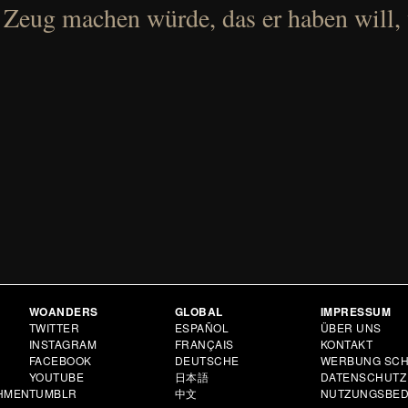
 Zeug machen würde, das er haben will,
WOANDERS
GLOBAL
IMPRESSUM
N
TWITTER
ESPAÑOL
ÜBER UNS
INSTAGRAM
FRANÇAIS
KONTAKT
FACEBOOK
DEUTSCHE
WERBUNG SCH
YOUTUBE
日本語
DATENSCHUTZ
HMEN
TUMBLR
中文
NUTZUNGSBE