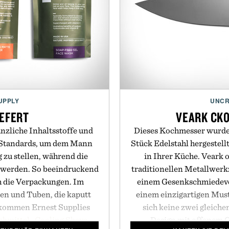
UPPLY
UNCR
IEFERT
VEARK CK
nzliche Inhaltsstoffe und
Dieses Kochmesser wurde 
e Standards, um dem Mann
Stück Edelstahl hergestell
 zu stellen, während die
in Ihrer Küche. Veark o
t werden. So beeindruckend
traditionellen Metallwerkz
h die Verpackungen. Im
einem Gesenkschmiedeve
en und Tuben, die kaputt
einem einzigartigen Muste
 kommen Ernest Supplies
sich keine zwei gleich
chmittel
,
Cooling Shave
Design mit offenem G