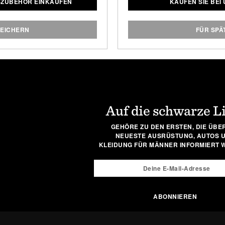
-ZUBEHÖR EINKAUFEN
KAUFEN SIE BEI
oisturizer
in Behältern im
ermöglicht Direkt am G
ie den Stauraum in Ihrem
idealen Halt. Es hat auc
bei gut aussehen.
Härte von 58 - so dass es s
PEICHERN
FÜR SPÄ
Konkurrenten, so dass es
gerüstet ist, die Sie ih
Gesamtlänge: 1
Auf die schwarze L
GEHÖRE ZU DEN ERSTEN, DIE ÜBER
NEUESTE AUSRÜSTUNG, AUTOS 
KLEIDUNG FÜR MÄNNER INFORMIERT 