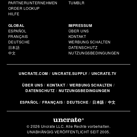
PARTNERUNTERNEHMEN
TUMBLR
ORDER LOOKUP
HILFE
GLOBAL
IMPRESSUM
ESPAÑOL
ÜBER UNS
FRANÇAIS
KONTAKT
DEUTSCHE
WERBUNG SCHALTEN
日本語
DATENSCHUTZ
中文
NUTZUNGSBEDINGUNGEN
UNCRATE.COM
UNCRATE.SUPPLY
UNCRATE.TV
ÜBER UNS
KONTAKT
WERBUNG SCHALTEN
DATENSCHUTZ
NUTZUNGSBEDINGUNGEN
ESPAÑOL
FRANÇAIS
DEUTSCHE
日本語
中文
© 2026 Uncrate LLC. Alle Rechte vorbehalten.
UNABHÄNGIG VERÖFFENTLICHT SEIT 2005.