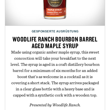
GESPONSERTE AUSRÜSTUNG
WOODLIFE RANCH BOURBON BARREL
AGED MAPLE SYRUP
Made using organic amber maple syrup, this sweet
concoction will take your breakfast to the next
level. The syrup is aged in a craft distillery bourbon
barrel for a minimum of six months for an added
boost that's as welcome in a cocktail as it is
covering a short stack. The syrup arrives packaged
in a clear glass bottle with a heavy base and is
capped with a synthetic cork with a wooden top.
Presented by Woodlife Ranch.