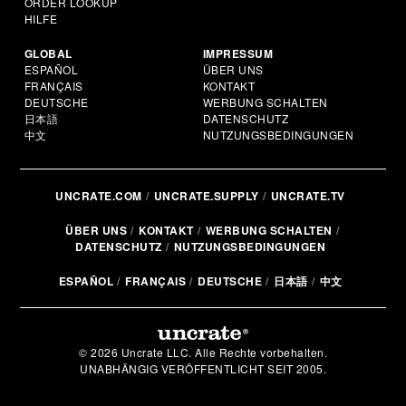
ORDER LOOKUP
HILFE
GLOBAL
IMPRESSUM
ESPAÑOL
ÜBER UNS
FRANÇAIS
KONTAKT
DEUTSCHE
WERBUNG SCHALTEN
日本語
DATENSCHUTZ
中文
NUTZUNGSBEDINGUNGEN
UNCRATE.COM
UNCRATE.SUPPLY
UNCRATE.TV
ÜBER UNS
KONTAKT
WERBUNG SCHALTEN
DATENSCHUTZ
NUTZUNGSBEDINGUNGEN
ESPAÑOL
FRANÇAIS
DEUTSCHE
日本語
中文
© 2026 Uncrate LLC. Alle Rechte vorbehalten.
UNABHÄNGIG VERÖFFENTLICHT SEIT 2005.