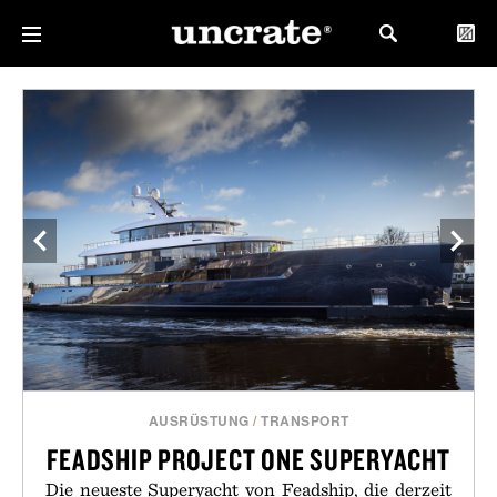
AUSRÜSTUNG
/
TRANSPORT
FEADSHIP PROJECT ONE SUPERYACHT
Die neueste Superyacht von Feadship, die derzeit