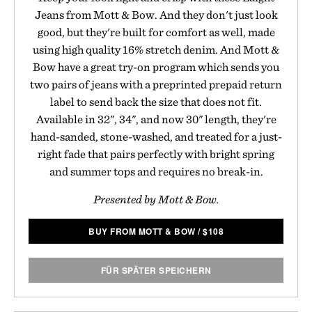
Jeans from Mott & Bow. And they don't just look
good, but they're built for comfort as well, made
using high quality 16% stretch denim. And Mott &
Bow have a great try-on program which sends you
two pairs of jeans with a preprinted prepaid return
label to send back the size that does not fit.
Available in 32", 34", and now 30" length, they're
hand-sanded, stone-washed, and treated for a just-
right fade that pairs perfectly with bright spring
and summer tops and requires no break-in.
Presented by Mott & Bow.
BUY FROM MOTT & BOW
/
$
108
FÜR SPÄTER SPEICHERN