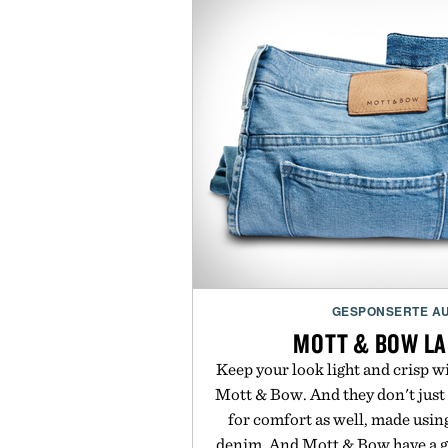
GESPONSERTE A
MOTT & BOW LA
Keep your look light and crisp w
Mott & Bow. And they don't just 
for comfort as well, made usin
denim. And Mott & Bow have a g