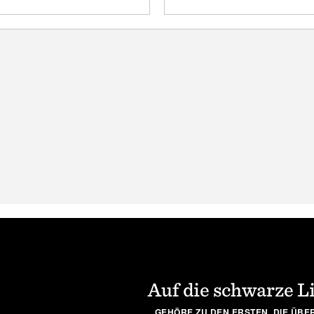
Konkurrenten, so dass es
als nahezu unzerstörbare
gerüstet ist, die Sie ih
kann, wann und wo immer
Gesamtlänge: 1
öchten.
Auf die schwarze L
GEHÖRE ZU DEN ERSTEN, DIE ÜBER