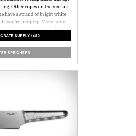
ting. Other ropes on the market
e have a strand of bright white
hile you're jumping. View jump
r the duration of your workout as
NCRATE SUPPLY
/
$
80
t of you. All the data is then
h to a smartphone app — meaning
 some sweat and an epic workout
TER SPEICHERN
undtrack.
Sizing:
 inches / 258 cm
7 inches / 274 cm
attery:
6 hours of use / Lithium Polymer
Battery
nectivity: