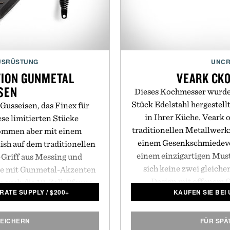
Bluetooth 4.0 LE t
sm
USRÜSTUNG
UNCR
ITION GUNMETAL
VEARK CK
SEN
Dieses Kochmesser wurde 
Stück Edelstahl hergestell
Gusseisen, das Finex für
in Ihrer Küche. Veark o
ese limitierten Stücke
traditionellen Metallwerkz
kommen aber mit einem
einem Gesenkschmiedeve
ish auf dem traditionellen
einem einzigartigen Muste
Griff aus Messing und
sich keine zwei gleich
rde mit Gunmetal-Akzenten
Design mit offenem G
ls auch die 12-Zoll-Pfanne
CRATE SUPPLY
/
$
200+
KAUFEN SIE BEI
ermöglicht Direkt am G
k, der poliert ist, um zu
idealen Halt. Es hat auc
ekt zu dem vielseitigen,
Härte von 58 - so dass es s
 eine hervorragende
PEICHERN
FÜR SPÄ