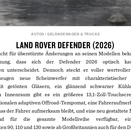
AUTOS
/
GELÄNDEWAGEN & TRUCKS
LAND ROVER DEFENDER (2026)
icht für überstürzte Änderungen an seinen Modellen beka
chung, dass sich der Defender 2026 optisch k
en unterscheidet. Dennoch steckt er voller wertvoller
zeugen neue Scheinwerfer mit charakteristischer 
it getönten Gläsern, ein glänzend schwarzer Kühle
m Innenraum gibt es ein größeres 13,1-Zoll-Touchscre
ptionalen adaptiven Offroad-Tempomat, eine Fahreraufme
dass der Fahrer aufmerksam bleibt, und eine neu gestaltete 
nd für die gesamte Modellreihe verfügbar, eins
ten 90, 110 und 130 sowie ab Großbritannien auch für den