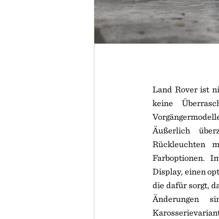
Land Rover ist n
keine Überras
Vorgängermodell
Äußerlich über
Rückleuchten m
Farboptionen. I
Display, einen o
die dafür sorgt, 
Änderungen si
Karosserievarian