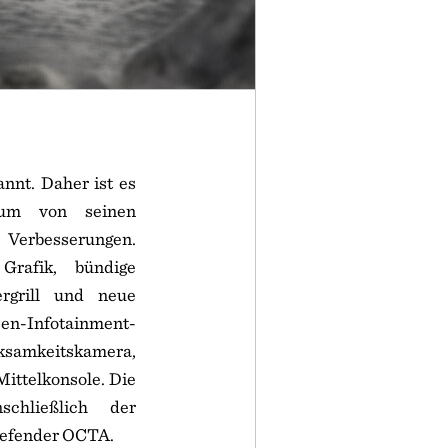
nnt. Daher ist es
aum von seinen
 Verbesserungen.
Grafik, bündige
rgrill und neue
en-Infotainment-
rksamkeitskamera,
Mittelkonsole. Die
chließlich der
 Defender OCTA.