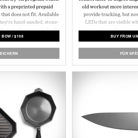
with a preprinted prepaid
old workout more interes
 that does not fit. Available
provide tracking, but non
 they're hand-sanded, stone-
LEDs that are visible w
ht fade that pairs perfectly
counts, calories burned, o
& BOW
/
$
108
BUY FROM U
ops and requires no break-
the rope swings in fron
transmitted via Bluetoot
all you have to supply is
PEICHERN
FÜR SPÄ
ott & Bow.
so
Medium 101
Large : 10
B
Full charge in 2 hours / 3
Con