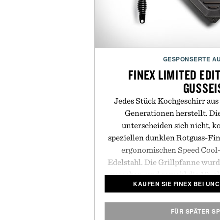
GESPONSERTE A
FINEX LIMITED ED
GUSSEI
Jedes Stück Kochgeschirr aus 
Generationen herstellt. Di
unterscheiden sich nicht, 
speziellen dunklen Rotguss-Fin
ergonomischen Speed Cool-
Edelstahl. Die Grillpfanne wu
versehen, und sowohl die 10- a
KAUFEN SIE FINEX BEI UN
sorgen für einen modernen Loo
glänzen. Der Look passt perf
haltbaren Gusseisen, das
FÜR SPÄTER S