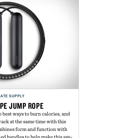
ATE SUPPLY
PE JUMP ROPE
 best ways to burn calories, and
ack at the same time with this
mbines form and function with
ed handles to help make this age-