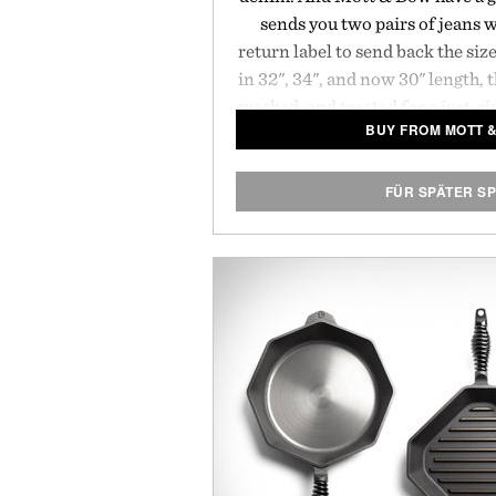
sends you two pairs of jeans 
return label to send back the size
in 32", 34", and now 30" length,
washed, and treated for a just-rig
BUY FROM MOTT 
with bright spring and summer t
in.
FÜR SPÄTER S
Presented by M