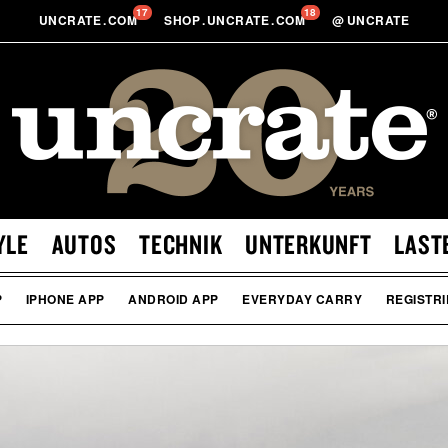
17
18
UNCRATE
.
COM
SHOP
.
UNCRATE
.
COM
@
UNCRATE
YLE
AUTOS
TECHNIK
UNTERKUNFT
LAST
P
IPHONE APP
ANDROID APP
EVERYDAY CARRY
REGISTR