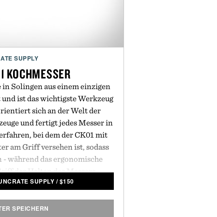
wo-way communication with
artphone
ATE SUPPLY
01 KOCHMESSER
in Solingen aus einem einzigen
t und ist das wichtigste Werkzeug
rientiert sich an der Welt der
euge und fertigt jedes Messer in
rfahren, bei dem der CK01 mit
r am Griff versehen ist, sodass
en - während das ergonomische
riff das Halten des Messers
 UNCRATE SUPPLY
/
$
150
leichgewichtspunkt für einen
h eine beeindruckende Rockwell-
chärfer ist als die meisten seiner
TER SPEICHERN