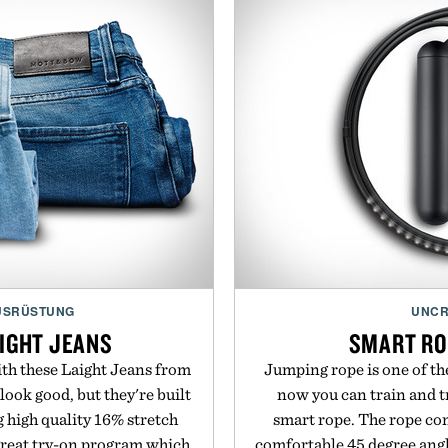
USRÜSTUNG
UNCR
IGHT JEANS
SMART RO
ith these Laight Jeans from
Jumping rope is one of the
look good, but they're built
now you can train and tr
g high quality 16% stretch
smart rope. The rope co
reat try-on program which
comfortable 45 degree angl