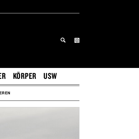
ER
KÖRPER
USW
IEREN